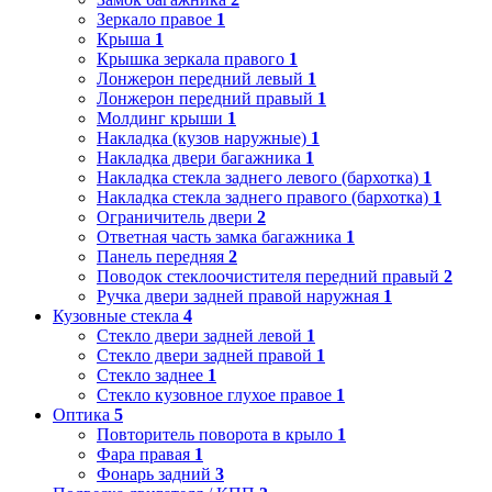
Зеркало правое
1
Крыша
1
Крышка зеркала правого
1
Лонжерон передний левый
1
Лонжерон передний правый
1
Молдинг крыши
1
Накладка (кузов наружные)
1
Накладка двери багажника
1
Накладка стекла заднего левого (бархотка)
1
Накладка стекла заднего правого (бархотка)
1
Ограничитель двери
2
Ответная часть замка багажника
1
Панель передняя
2
Поводок стеклоочистителя передний правый
2
Ручка двери задней правой наружная
1
Кузовные стекла
4
Стекло двери задней левой
1
Стекло двери задней правой
1
Стекло заднее
1
Стекло кузовное глухое правое
1
Оптика
5
Повторитель поворота в крыло
1
Фара правая
1
Фонарь задний
3