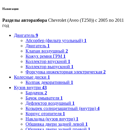
Навигация
Разделы авторазбора
Chevrolet (Aveo (T250)) с 2005 по 2011
год
Двигатель
9
Абсорбер (фильтр угольный)
1
Двигатель
1
Клапан воздушный
2
Кожух ремня ГРМ
1
Коллектор впускной
1
Коллектор выпускной
1
Форсунка инжекторная электрическая
2
Колесные диски
1
Колпак декоративный
1
Кузов внутри
43
Бардачок
2
Бачок омывателя
1
Дефлектор воздушный
1
Козырек солнцезащитный (внутри)
4
Корпус отопителя
1
Накладка (кузов внутри)
1
Обшивка двери задней левой
1
Обшивка двери задней правой
1