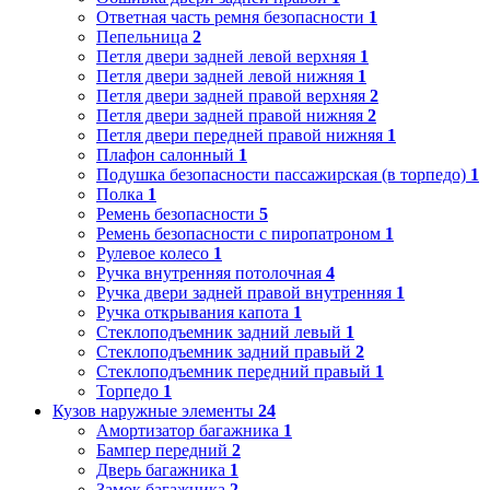
Ответная часть ремня безопасности
1
Пепельница
2
Петля двери задней левой верхняя
1
Петля двери задней левой нижняя
1
Петля двери задней правой верхняя
2
Петля двери задней правой нижняя
2
Петля двери передней правой нижняя
1
Плафон салонный
1
Подушка безопасности пассажирская (в торпедо)
1
Полка
1
Ремень безопасности
5
Ремень безопасности с пиропатроном
1
Рулевое колесо
1
Ручка внутренняя потолочная
4
Ручка двери задней правой внутренняя
1
Ручка открывания капота
1
Стеклоподъемник задний левый
1
Стеклоподъемник задний правый
2
Стеклоподъемник передний правый
1
Торпедо
1
Кузов наружные элементы
24
Амортизатор багажника
1
Бампер передний
2
Дверь багажника
1
Замок багажника
2