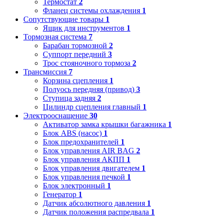
Термостат
2
Фланец системы охлаждения
1
Сопутствующие товары
1
Ящик для инструментов
1
Тормозная система
7
Барабан тормозной
2
Суппорт передний
3
Трос стояночного тормоза
2
Трансмиссия
7
Корзина сцепления
1
Полуось передняя (привод)
3
Ступица задняя
2
Цилиндр сцепления главный
1
Электрооснащение
30
Активатор замка крышки багажника
1
Блок ABS (насос)
1
Блок предохранителей
1
Блок управления AIR BAG
2
Блок управления АКПП
1
Блок управления двигателем
1
Блок управления печкой
1
Блок электронный
1
Генератор
1
Датчик абсолютного давления
1
Датчик положения распредвала
1