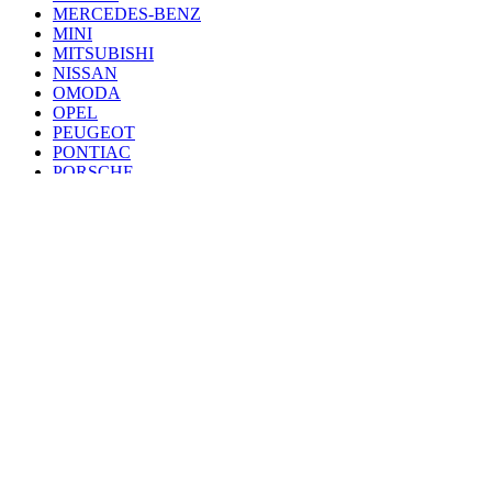
MERCEDES-BENZ
MINI
MITSUBISHI
NISSAN
OMODA
OPEL
PEUGEOT
PONTIAC
PORSCHE
RENAULT
SAAB
SEAT
SKODA
SSANG YONG
SUBARU
SUZUKI
TANK
TOYOTA
VAZ
VOLKSWAGEN
VOLVO
VOYAH
ZEEKR
ZOTYE