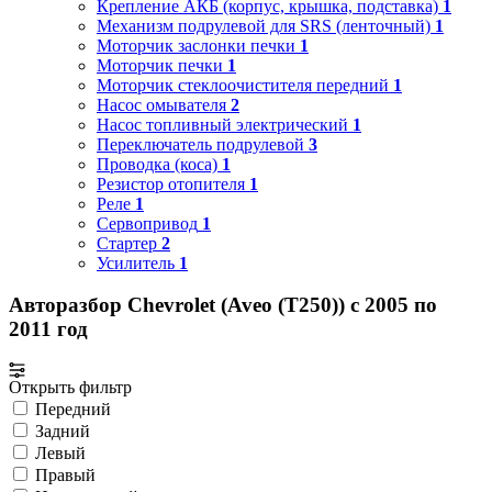
Крепление АКБ (корпус, крышка, подставка)
1
Механизм подрулевой для SRS (ленточный)
1
Моторчик заслонки печки
1
Моторчик печки
1
Моторчик стеклоочистителя передний
1
Насос омывателя
2
Насос топливный электрический
1
Переключатель подрулевой
3
Проводка (коса)
1
Резистор отопителя
1
Реле
1
Сервопривод
1
Стартер
2
Усилитель
1
Авторазбор Chevrolet (Aveo (T250)) с 2005 по
2011 год
Открыть фильтр
Передний
Задний
Левый
Правый