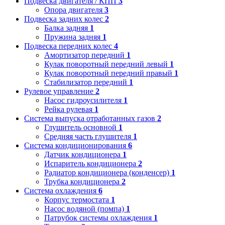
Подвеска двигателя / КПП
3
Опора двигателя
3
Подвеска задних колес
2
Балка задняя
1
Пружина задняя
1
Подвеска передних колес
4
Амортизатор передний
1
Кулак поворотный передний левый
1
Кулак поворотный передний правый
1
Стабилизатор передний
1
Рулевое управление
2
Насос гидроусилителя
1
Рейка рулевая
1
Система выпуска отработанных газов
2
Глушитель основной
1
Средняя часть глушителя
1
Система кондиционирования
6
Датчик кондиционера
1
Испаритель кондиционера
2
Радиатор кондиционера (конденсер)
1
Трубка кондиционера
2
Система охлаждения
6
Корпус термостата
1
Насос водяной (помпа)
1
Патрубок системы охлаждения
1