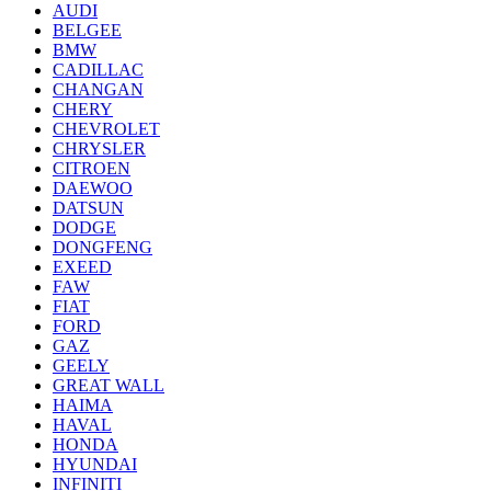
AUDI
BELGEE
BMW
CADILLAC
CHANGAN
CHERY
CHEVROLET
CHRYSLER
CITROEN
DAEWOO
DATSUN
DODGE
DONGFENG
EXEED
FAW
FIAT
FORD
GAZ
GEELY
GREAT WALL
HAIMA
HAVAL
HONDA
HYUNDAI
INFINITI