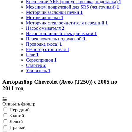
Крепление АКБ (корпус, крышка, подставка)
1
Механизм подрулевой для SRS (ленточный)
1
Моторчик заслонки печки
1
Моторчик печки
1
Моторчик стеклоочистителя передний
1
Насос омывателя
2
Насос топливный электрический
1
Переключатель подрулевой
3
Проводка (коса)
1
Резистор отопителя
1
Реле
1
Сервопривод
1
Стартер
2
Усилитель
1
Авторазбор Chevrolet (Aveo (T250)) с 2005 по
2011 год
Открыть фильтр
Передний
Задний
Левый
Правый