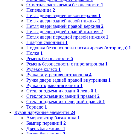
Ответная часть ремня безопасности
1
Пепельница
2
Петля двери задней левой верхняя
1
Петля двери задней левой нижняя
1
Петля двери задней правой верхняя
2
Петля двери задней правой нижняя
2
Петля двери передней правой нижняя
1
Плафон салонный
1
Подушка безопасности пассажирская (в торпедо)
1
Полка
1
Ремень безопасности
5
Ремень безопасности с пиропатроном
1
Рулевое колесо
1
Ручка внутренняя потолочная
4
Ручка двери задней правой внутренняя
1
Ручка открывания капота
1
Стеклоподъемник задний левый
1
Стеклоподъемник задний правый
2
Стеклоподъемник передний правый
1
Торпедо
1
Кузов наружные элементы
24
Амортизатор багажника
1
Бампер передний
2
Дверь багажника
1
Замок багажника
2