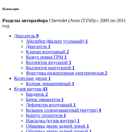
Навигация
Разделы авторазбора
Chevrolet (Aveo (T250)) с 2005 по 2011
год
Двигатель
9
Абсорбер (фильтр угольный)
1
Двигатель
1
Клапан воздушный
2
Кожух ремня ГРМ
1
Коллектор впускной
1
Коллектор выпускной
1
Форсунка инжекторная электрическая
2
Колесные диски
1
Колпак декоративный
1
Кузов внутри
43
Бардачок
2
Бачок омывателя
1
Дефлектор воздушный
1
Козырек солнцезащитный (внутри)
4
Корпус отопителя
1
Накладка (кузов внутри)
1
Обшивка двери задней левой
1
Обшивка двери задней правой
1