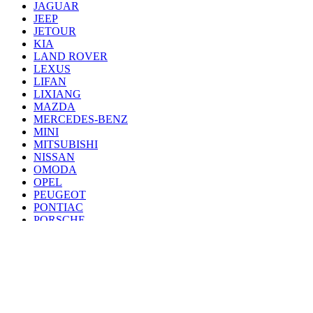
JAGUAR
JEEP
JETOUR
KIA
LAND ROVER
LEXUS
LIFAN
LIXIANG
MAZDA
MERCEDES-BENZ
MINI
MITSUBISHI
NISSAN
OMODA
OPEL
PEUGEOT
PONTIAC
PORSCHE
RENAULT
SAAB
SEAT
SKODA
SSANG YONG
SUBARU
SUZUKI