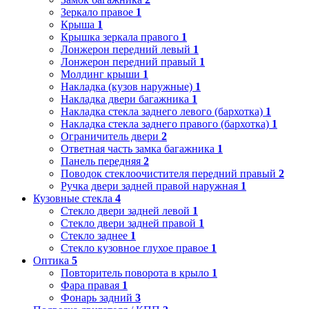
Зеркало правое
1
Крыша
1
Крышка зеркала правого
1
Лонжерон передний левый
1
Лонжерон передний правый
1
Молдинг крыши
1
Накладка (кузов наружные)
1
Накладка двери багажника
1
Накладка стекла заднего левого (бархотка)
1
Накладка стекла заднего правого (бархотка)
1
Ограничитель двери
2
Ответная часть замка багажника
1
Панель передняя
2
Поводок стеклоочистителя передний правый
2
Ручка двери задней правой наружная
1
Кузовные стекла
4
Стекло двери задней левой
1
Стекло двери задней правой
1
Стекло заднее
1
Стекло кузовное глухое правое
1
Оптика
5
Повторитель поворота в крыло
1
Фара правая
1
Фонарь задний
3