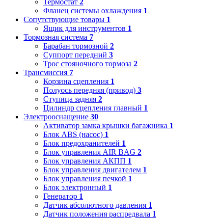
Термостат
2
Фланец системы охлаждения
1
Сопутствующие товары
1
Ящик для инструментов
1
Тормозная система
7
Барабан тормозной
2
Суппорт передний
3
Трос стояночного тормоза
2
Трансмиссия
7
Корзина сцепления
1
Полуось передняя (привод)
3
Ступица задняя
2
Цилиндр сцепления главный
1
Электрооснащение
30
Активатор замка крышки багажника
1
Блок ABS (насос)
1
Блок предохранителей
1
Блок управления AIR BAG
2
Блок управления АКПП
1
Блок управления двигателем
1
Блок управления печкой
1
Блок электронный
1
Генератор
1
Датчик абсолютного давления
1
Датчик положения распредвала
1