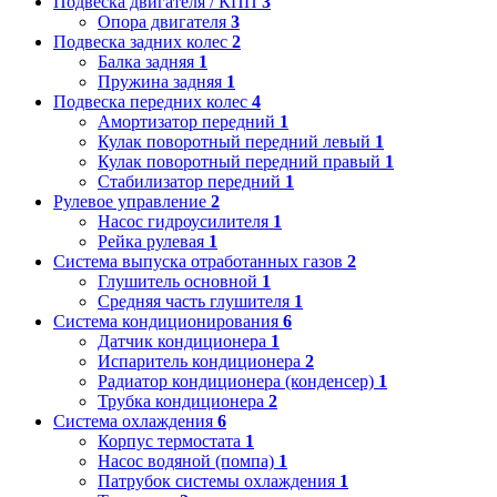
Подвеска двигателя / КПП
3
Опора двигателя
3
Подвеска задних колес
2
Балка задняя
1
Пружина задняя
1
Подвеска передних колес
4
Амортизатор передний
1
Кулак поворотный передний левый
1
Кулак поворотный передний правый
1
Стабилизатор передний
1
Рулевое управление
2
Насос гидроусилителя
1
Рейка рулевая
1
Система выпуска отработанных газов
2
Глушитель основной
1
Средняя часть глушителя
1
Система кондиционирования
6
Датчик кондиционера
1
Испаритель кондиционера
2
Радиатор кондиционера (конденсер)
1
Трубка кондиционера
2
Система охлаждения
6
Корпус термостата
1
Насос водяной (помпа)
1
Патрубок системы охлаждения
1