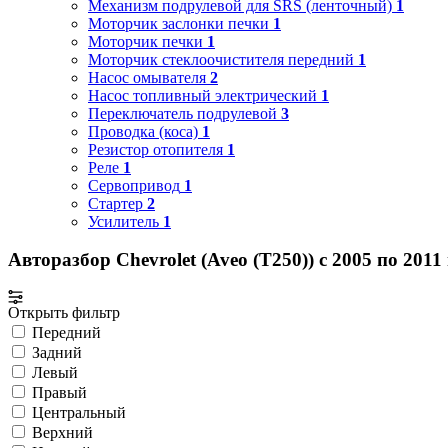
Механизм подрулевой для SRS (ленточный)
1
Моторчик заслонки печки
1
Моторчик печки
1
Моторчик стеклоочистителя передний
1
Насос омывателя
2
Насос топливный электрический
1
Переключатель подрулевой
3
Проводка (коса)
1
Резистор отопителя
1
Реле
1
Сервопривод
1
Стартер
2
Усилитель
1
Авторазбор Chevrolet (Aveo (T250)) с 2005 по 2011
Открыть фильтр
Передний
Задний
Левый
Правый
Центральный
Верхний