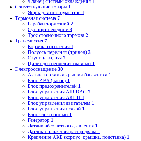
Фланец системы охлаждения
1
Сопутствующие товары
1
Ящик для инструментов
1
Тормозная система
7
Барабан тормозной
2
Суппорт передний
3
Трос стояночного тормоза
2
Трансмиссия
7
Корзина сцепления
1
Полуось передняя (привод)
3
Ступица задняя
2
Цилиндр сцепления главный
1
Электрооснащение
30
Активатор замка крышки багажника
1
Блок ABS (насос)
1
Блок предохранителей
1
Блок управления AIR BAG
2
Блок управления АКПП
1
Блок управления двигателем
1
Блок управления печкой
1
Блок электронный
1
Генератор
1
Датчик абсолютного давления
1
Датчик положения распредвала
1
Крепление АКБ (корпус, крышка, подставка)
1