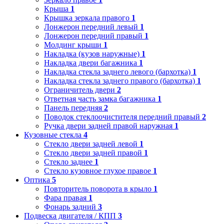
Крыша
1
Крышка зеркала правого
1
Лонжерон передний левый
1
Лонжерон передний правый
1
Молдинг крыши
1
Накладка (кузов наружные)
1
Накладка двери багажника
1
Накладка стекла заднего левого (бархотка)
1
Накладка стекла заднего правого (бархотка)
1
Ограничитель двери
2
Ответная часть замка багажника
1
Панель передняя
2
Поводок стеклоочистителя передний правый
2
Ручка двери задней правой наружная
1
Кузовные стекла
4
Стекло двери задней левой
1
Стекло двери задней правой
1
Стекло заднее
1
Стекло кузовное глухое правое
1
Оптика
5
Повторитель поворота в крыло
1
Фара правая
1
Фонарь задний
3
Подвеска двигателя / КПП
3