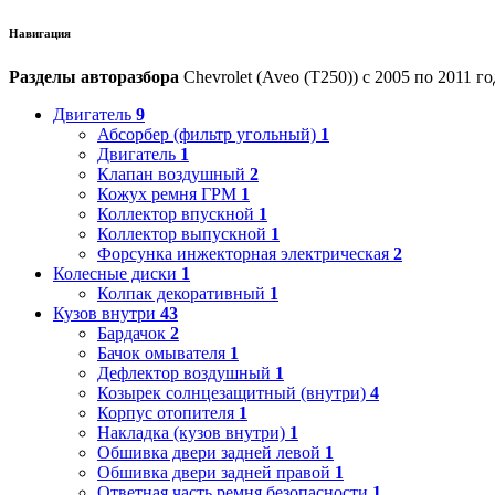
Навигация
Разделы авторазбора
Chevrolet (Aveo (T250)) с 2005 по 2011 го
Двигатель
9
Абсорбер (фильтр угольный)
1
Двигатель
1
Клапан воздушный
2
Кожух ремня ГРМ
1
Коллектор впускной
1
Коллектор выпускной
1
Форсунка инжекторная электрическая
2
Колесные диски
1
Колпак декоративный
1
Кузов внутри
43
Бардачок
2
Бачок омывателя
1
Дефлектор воздушный
1
Козырек солнцезащитный (внутри)
4
Корпус отопителя
1
Накладка (кузов внутри)
1
Обшивка двери задней левой
1
Обшивка двери задней правой
1
Ответная часть ремня безопасности
1