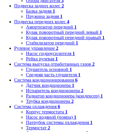
Опора двигателя
3
Подвеска задних колес
2
Балка задняя
1
Пружина задняя
1
Подвеска передних колес
4
Амортизатор передний
1
Кулак поворотный передний левый
1
Кулак поворотный передний правый
1
Стабилизатор передний
1
Рулевое управление
2
Насос гидроусилителя
1
Рейка рулевая
1
Система выпуска отработанных газов
2
Глушитель основной
1
Средняя часть глушителя
1
Система кондиционирования
6
Датчик кондиционера
1
Испаритель кондиционера
2
Радиатор кондиционера (конденсер)
1
Трубка кондиционера
2
Система охлаждения
6
Корпус термостата
1
Насос водяной (помпа)
1
Патрубок системы охлаждения
1
Термостат
2