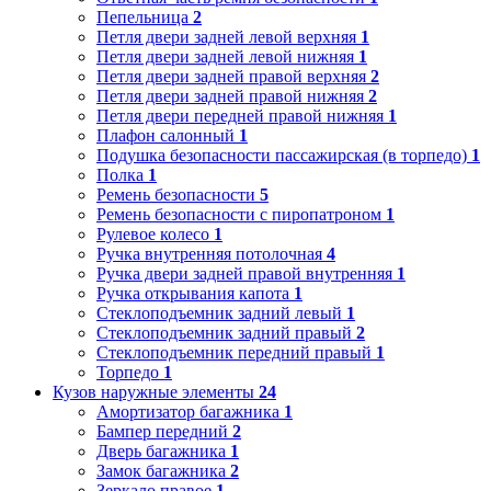
Пепельница
2
Петля двери задней левой верхняя
1
Петля двери задней левой нижняя
1
Петля двери задней правой верхняя
2
Петля двери задней правой нижняя
2
Петля двери передней правой нижняя
1
Плафон салонный
1
Подушка безопасности пассажирская (в торпедо)
1
Полка
1
Ремень безопасности
5
Ремень безопасности с пиропатроном
1
Рулевое колесо
1
Ручка внутренняя потолочная
4
Ручка двери задней правой внутренняя
1
Ручка открывания капота
1
Стеклоподъемник задний левый
1
Стеклоподъемник задний правый
2
Стеклоподъемник передний правый
1
Торпедо
1
Кузов наружные элементы
24
Амортизатор багажника
1
Бампер передний
2
Дверь багажника
1
Замок багажника
2
Зеркало правое
1