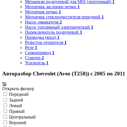
Механизм подрулевой для SRS (ленточный)
1
Моторчик заслонки печки
1
Моторчик печки
1
Моторчик стеклоочистителя передний
1
Насос омывателя
2
Насос топливный электрический
1
Переключатель подрулевой
3
Проводка (коса)
1
Резистор отопителя
1
Реле
1
Сервопривод
1
Стартер
2
Усилитель
1
Авторазбор Chevrolet (Aveo (T250)) с 2005 по 2011
Открыть фильтр
Передний
Задний
Левый
Правый
Центральный
Верхний