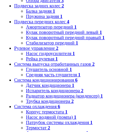
Опора двигателя
3
Подвеска задних колес
2
Балка задняя
1
Пружина задняя
1
Подвеска передних колес
4
Амортизатор передний
1
Кулак поворотный передний левый
1
Кулак поворотный передний правый
1
Стабилизатор передний
1
Рулевое управление
2
Насос гидроусилителя
1
Рейка рулевая
1
Система выпуска отработанных газов
2
Глушитель основной
1
Средняя часть глушителя
1
Система кондиционирования
6
Датчик кондиционера
1
Испаритель кондиционера
2
Радиатор кондиционера (конденсер)
1
Трубка кондиционера
2
Система охлаждения
6
Корпус термостата
1
Насос водяной (помпа)
1
Патрубок системы охлаждения
1
Термостат
2