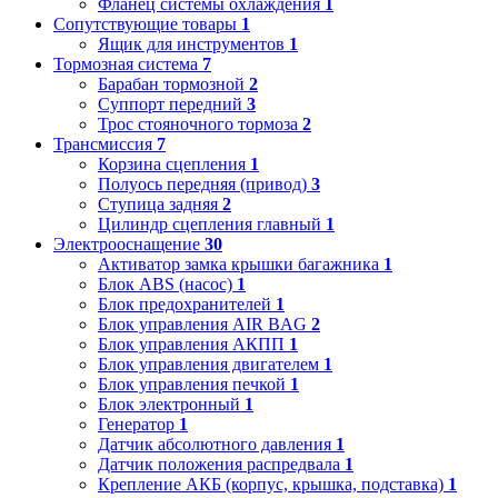
Фланец системы охлаждения
1
Сопутствующие товары
1
Ящик для инструментов
1
Тормозная система
7
Барабан тормозной
2
Суппорт передний
3
Трос стояночного тормоза
2
Трансмиссия
7
Корзина сцепления
1
Полуось передняя (привод)
3
Ступица задняя
2
Цилиндр сцепления главный
1
Электрооснащение
30
Активатор замка крышки багажника
1
Блок ABS (насос)
1
Блок предохранителей
1
Блок управления AIR BAG
2
Блок управления АКПП
1
Блок управления двигателем
1
Блок управления печкой
1
Блок электронный
1
Генератор
1
Датчик абсолютного давления
1
Датчик положения распредвала
1
Крепление АКБ (корпус, крышка, подставка)
1