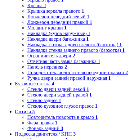
Крыша
1
Крышка зеркала правого
1
Лонжерон передний левый
1
Лонжерон передний правый
1
Молдинг крыши
1
Накладка (кузов наружные)
1
Накладка двери багажника
1
Накладка стекла заднего левого (бархотка)
1
Накладка стекла заднего правого (бархотка)
1
Ограничитель двери
2
Ответная часть замка багажника
1
Панель передняя
2
Поводок стеклоочистителя передний правый
2
Ручка двери задней правой наружная
1
Кузовные стекла
4
Стекло двери задней левой
1
Стекло двери задней правой
1
Стекло заднее
1
Стекло кузовное глухое правое
1
Оптика
5
Повторитель поворота в крыло
1
Фара правая
1
Фонарь задний
3
Подвеска двигателя / КПП
3