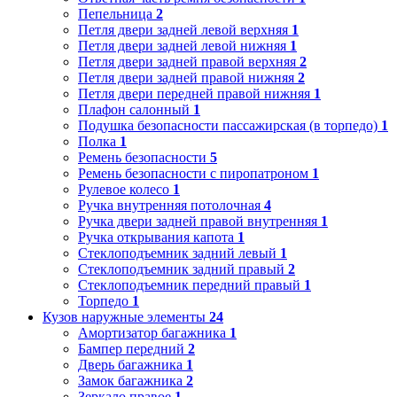
Пепельница
2
Петля двери задней левой верхняя
1
Петля двери задней левой нижняя
1
Петля двери задней правой верхняя
2
Петля двери задней правой нижняя
2
Петля двери передней правой нижняя
1
Плафон салонный
1
Подушка безопасности пассажирская (в торпедо)
1
Полка
1
Ремень безопасности
5
Ремень безопасности с пиропатроном
1
Рулевое колесо
1
Ручка внутренняя потолочная
4
Ручка двери задней правой внутренняя
1
Ручка открывания капота
1
Стеклоподъемник задний левый
1
Стеклоподъемник задний правый
2
Стеклоподъемник передний правый
1
Торпедо
1
Кузов наружные элементы
24
Амортизатор багажника
1
Бампер передний
2
Дверь багажника
1
Замок багажника
2
Зеркало правое
1