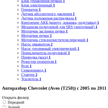
Блок управления печкой
1
Блок электронный
1
Генератор
1
Датчик абсолютного давления
1
Датчик положения распредвала
1
Крепление АКБ (корпус, крышка, подставка)
1
Механизм подрулевой для SRS (ленточный)
1
Моторчик заслонки печки
1
Моторчик печки
1
Моторчик стеклоочистителя передний
1
Насос омывателя
2
Насос топливный электрический
1
Переключатель подрулевой
3
Проводка (коса)
1
Резистор отопителя
1
Реле
1
Сервопривод
1
Стартер
2
Усилитель
1
Авторазбор Chevrolet (Aveo (T250)) с 2005 по 2011
Открыть фильтр
Передний
Задний