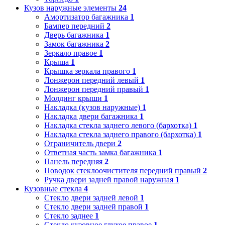
Кузов наружные элементы
24
Амортизатор багажника
1
Бампер передний
2
Дверь багажника
1
Замок багажника
2
Зеркало правое
1
Крыша
1
Крышка зеркала правого
1
Лонжерон передний левый
1
Лонжерон передний правый
1
Молдинг крыши
1
Накладка (кузов наружные)
1
Накладка двери багажника
1
Накладка стекла заднего левого (бархотка)
1
Накладка стекла заднего правого (бархотка)
1
Ограничитель двери
2
Ответная часть замка багажника
1
Панель передняя
2
Поводок стеклоочистителя передний правый
2
Ручка двери задней правой наружная
1
Кузовные стекла
4
Стекло двери задней левой
1
Стекло двери задней правой
1
Стекло заднее
1
Стекло кузовное глухое правое
1