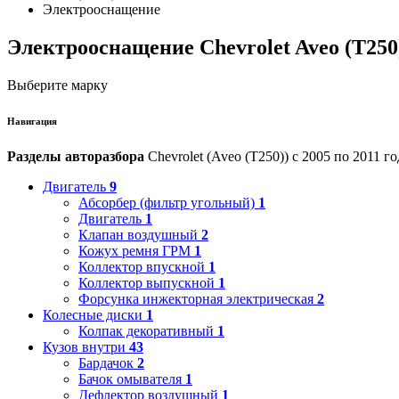
Электрооснащение
Электрооснащение Chevrolet Aveo (T250
Выберите марку
Навигация
Разделы авторазбора
Chevrolet (Aveo (T250)) с 2005 по 2011 го
Двигатель
9
Абсорбер (фильтр угольный)
1
Двигатель
1
Клапан воздушный
2
Кожух ремня ГРМ
1
Коллектор впускной
1
Коллектор выпускной
1
Форсунка инжекторная электрическая
2
Колесные диски
1
Колпак декоративный
1
Кузов внутри
43
Бардачок
2
Бачок омывателя
1
Дефлектор воздушный
1