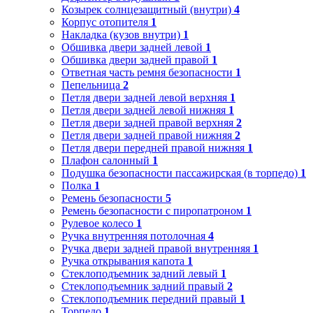
Козырек солнцезащитный (внутри)
4
Корпус отопителя
1
Накладка (кузов внутри)
1
Обшивка двери задней левой
1
Обшивка двери задней правой
1
Ответная часть ремня безопасности
1
Пепельница
2
Петля двери задней левой верхняя
1
Петля двери задней левой нижняя
1
Петля двери задней правой верхняя
2
Петля двери задней правой нижняя
2
Петля двери передней правой нижняя
1
Плафон салонный
1
Подушка безопасности пассажирская (в торпедо)
1
Полка
1
Ремень безопасности
5
Ремень безопасности с пиропатроном
1
Рулевое колесо
1
Ручка внутренняя потолочная
4
Ручка двери задней правой внутренняя
1
Ручка открывания капота
1
Стеклоподъемник задний левый
1
Стеклоподъемник задний правый
2
Стеклоподъемник передний правый
1
Торпедо
1