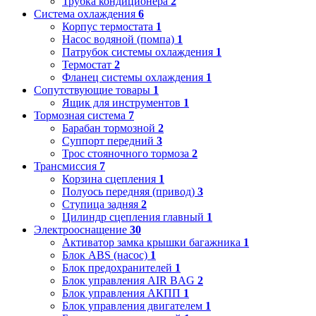
Трубка кондиционера
2
Система охлаждения
6
Корпус термостата
1
Насос водяной (помпа)
1
Патрубок системы охлаждения
1
Термостат
2
Фланец системы охлаждения
1
Сопутствующие товары
1
Ящик для инструментов
1
Тормозная система
7
Барабан тормозной
2
Суппорт передний
3
Трос стояночного тормоза
2
Трансмиссия
7
Корзина сцепления
1
Полуось передняя (привод)
3
Ступица задняя
2
Цилиндр сцепления главный
1
Электрооснащение
30
Активатор замка крышки багажника
1
Блок ABS (насос)
1
Блок предохранителей
1
Блок управления AIR BAG
2
Блок управления АКПП
1
Блок управления двигателем
1