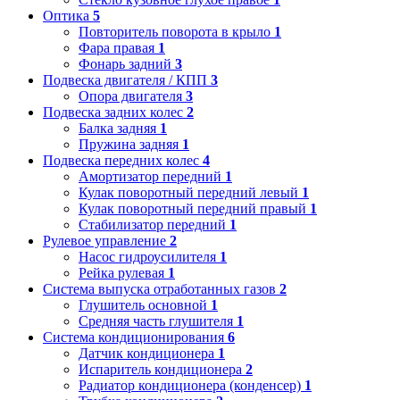
Оптика
5
Повторитель поворота в крыло
1
Фара правая
1
Фонарь задний
3
Подвеска двигателя / КПП
3
Опора двигателя
3
Подвеска задних колес
2
Балка задняя
1
Пружина задняя
1
Подвеска передних колес
4
Амортизатор передний
1
Кулак поворотный передний левый
1
Кулак поворотный передний правый
1
Стабилизатор передний
1
Рулевое управление
2
Насос гидроусилителя
1
Рейка рулевая
1
Система выпуска отработанных газов
2
Глушитель основной
1
Средняя часть глушителя
1
Система кондиционирования
6
Датчик кондиционера
1
Испаритель кондиционера
2
Радиатор кондиционера (конденсер)
1