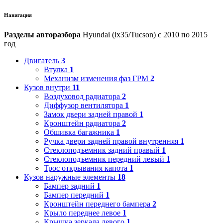
Навигация
Разделы авторазбора
Hyundai (ix35/Tucson) с 2010 по 2015
год
Двигатель
3
Втулка
1
Механизм изменения фаз ГРМ
2
Кузов внутри
11
Воздуховод радиатора
2
Диффузор вентилятора
1
Замок двери задней правой
1
Кронштейн радиатора
2
Обшивка багажника
1
Ручка двери задней правой внутренняя
1
Стеклоподъемник задний правый
1
Стеклоподъемник передний левый
1
Трос открывания капота
1
Кузов наружные элементы
18
Бампер задний
1
Бампер передний
1
Кронштейн переднего бампера
2
Крыло переднее левое
1
Крышка зеркала левого
1