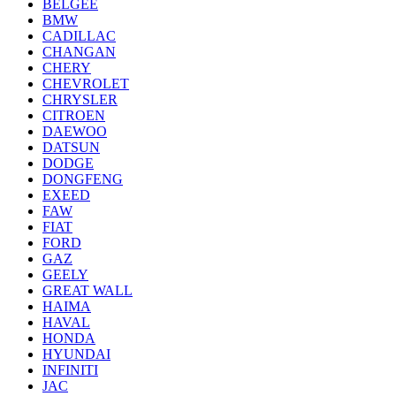
BELGEE
BMW
CADILLAC
CHANGAN
CHERY
CHEVROLET
CHRYSLER
CITROEN
DAEWOO
DATSUN
DODGE
DONGFENG
EXEED
FAW
FIAT
FORD
GAZ
GEELY
GREAT WALL
HAIMA
HAVAL
HONDA
HYUNDAI
INFINITI
JAC