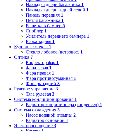
Накладка двери багажника
1
Накладка двери задней левой
1
Панель передняя
1
Петля багажника
1
Решетка в бампер
5
Спойлер
1
Усилитель переднего бампера
1
Юбка задняя
1
Кузовные стекла
1
Стекло лобовое (ветровое)
1
Оптика
7
Корректор фар
1
Фара левая
1
Фара правая
1
Фара противотуманная
1
Фонарь задний
3
Рулевое управление
3
Тяга рулевая
3
Система кондиционирования
1
Радиатор кондиционера (конденсер)
1
Система охлаждения
3
Насос водяной (помпа)
2
Радиатор основной
1
Электрооснащение
3
Камера
1