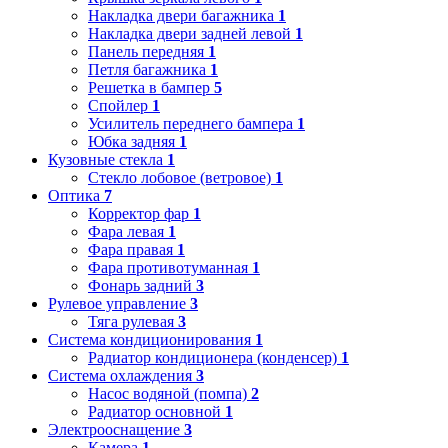
Накладка двери багажника
1
Накладка двери задней левой
1
Панель передняя
1
Петля багажника
1
Решетка в бампер
5
Спойлер
1
Усилитель переднего бампера
1
Юбка задняя
1
Кузовные стекла
1
Стекло лобовое (ветровое)
1
Оптика
7
Корректор фар
1
Фара левая
1
Фара правая
1
Фара противотуманная
1
Фонарь задний
3
Рулевое управление
3
Тяга рулевая
3
Система кондиционирования
1
Радиатор кондиционера (конденсер)
1
Система охлаждения
3
Насос водяной (помпа)
2
Радиатор основной
1
Электрооснащение
3
Камера
1