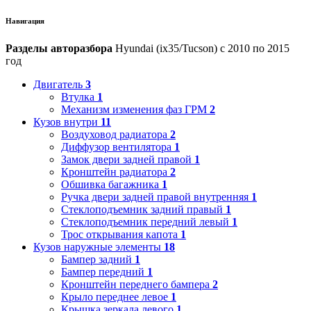
Навигация
Разделы авторазбора
Hyundai (ix35/Tucson) с 2010 по 2015
год
Двигатель
3
Втулка
1
Механизм изменения фаз ГРМ
2
Кузов внутри
11
Воздуховод радиатора
2
Диффузор вентилятора
1
Замок двери задней правой
1
Кронштейн радиатора
2
Обшивка багажника
1
Ручка двери задней правой внутренняя
1
Стеклоподъемник задний правый
1
Стеклоподъемник передний левый
1
Трос открывания капота
1
Кузов наружные элементы
18
Бампер задний
1
Бампер передний
1
Кронштейн переднего бампера
2
Крыло переднее левое
1
Крышка зеркала левого
1