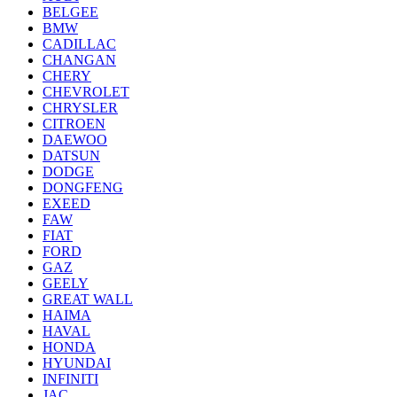
BELGEE
BMW
CADILLAC
CHANGAN
CHERY
CHEVROLET
CHRYSLER
CITROEN
DAEWOO
DATSUN
DODGE
DONGFENG
EXEED
FAW
FIAT
FORD
GAZ
GEELY
GREAT WALL
HAIMA
HAVAL
HONDA
HYUNDAI
INFINITI
JAC