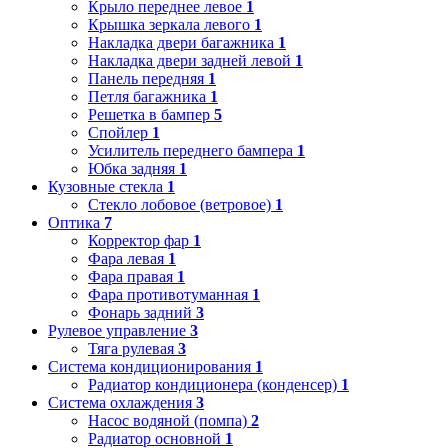
Крыло переднее левое
1
Крышка зеркала левого
1
Накладка двери багажника
1
Накладка двери задней левой
1
Панель передняя
1
Петля багажника
1
Решетка в бампер
5
Спойлер
1
Усилитель переднего бампера
1
Юбка задняя
1
Кузовные стекла
1
Стекло лобовое (ветровое)
1
Оптика
7
Корректор фар
1
Фара левая
1
Фара правая
1
Фара противотуманная
1
Фонарь задний
3
Рулевое управление
3
Тяга рулевая
3
Система кондиционирования
1
Радиатор кондиционера (конденсер)
1
Система охлаждения
3
Насос водяной (помпа)
2
Радиатор основной
1