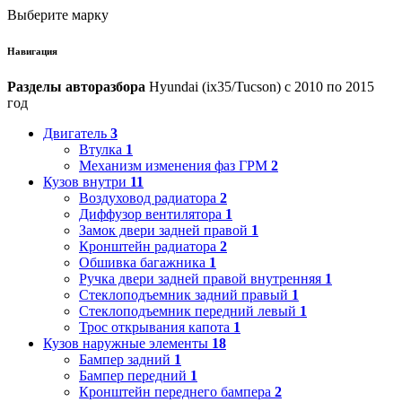
Выберите марку
Навигация
Разделы авторазбора
Hyundai (ix35/Tucson) с 2010 по 2015
год
Двигатель
3
Втулка
1
Механизм изменения фаз ГРМ
2
Кузов внутри
11
Воздуховод радиатора
2
Диффузор вентилятора
1
Замок двери задней правой
1
Кронштейн радиатора
2
Обшивка багажника
1
Ручка двери задней правой внутренняя
1
Стеклоподъемник задний правый
1
Стеклоподъемник передний левый
1
Трос открывания капота
1
Кузов наружные элементы
18
Бампер задний
1
Бампер передний
1
Кронштейн переднего бампера
2