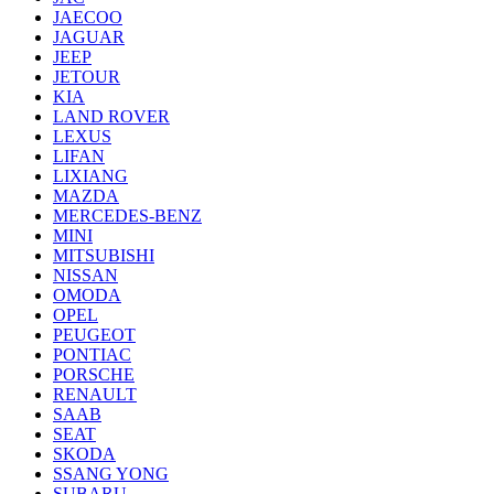
JAECOO
JAGUAR
JEEP
JETOUR
KIA
LAND ROVER
LEXUS
LIFAN
LIXIANG
MAZDA
MERCEDES-BENZ
MINI
MITSUBISHI
NISSAN
OMODA
OPEL
PEUGEOT
PONTIAC
PORSCHE
RENAULT
SAAB
SEAT
SKODA
SSANG YONG
SUBARU