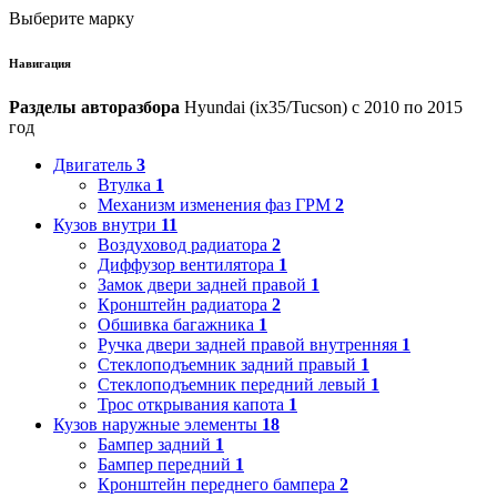
Выберите марку
Навигация
Разделы авторазбора
Hyundai (ix35/Tucson) с 2010 по 2015
год
Двигатель
3
Втулка
1
Механизм изменения фаз ГРМ
2
Кузов внутри
11
Воздуховод радиатора
2
Диффузор вентилятора
1
Замок двери задней правой
1
Кронштейн радиатора
2
Обшивка багажника
1
Ручка двери задней правой внутренняя
1
Стеклоподъемник задний правый
1
Стеклоподъемник передний левый
1
Трос открывания капота
1
Кузов наружные элементы
18
Бампер задний
1
Бампер передний
1
Кронштейн переднего бампера
2