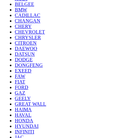
BELGEE
BMW
CADILLAC
CHANGAN
CHERY
CHEVROLET
CHRYSLER
CITROEN
DAEWOO
DATSUN
DODGE
DONGFENG
EXEED
FAW
FIAT
FORD
GAZ
GEELY
GREAT WALL
HAIMA
HAVAL
HONDA
HYUNDAI
INFINITI
JAC