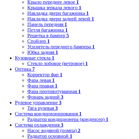
Крыло переднее левое
1
Крышка зеркала левого
1
Накладка двери багажника
1
Накладка двери задней левой
1
Панель передняя
1
Петля багажника
1
Решетка в бампер
5
Спойлер
1
Усилитель переднего бампера
1
Юбка задняя
1
Кузовные стекла
1
Стекло лобовое (ветровое)
1
Оптика
7
Корректор фар
1
Фара левая
1
Фара правая
1
Фара противотуманная
1
Фонарь задний
3
Рулевое управление
3
Тяга рулевая
3
Система кондиционирования
1
Радиатор кондиционера (конденсер)
1
Система охлаждения
3
Насос водяной (помпа)
2
Радиатор основной
1