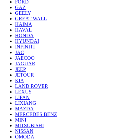
FORD
GAZ
GEELY
GREAT WALL
HAIMA
HAVAL
HONDA
HYUNDAI
INFINITI
JAC
JAECOO
JAGUAR
JEEP
JETOUR
KIA
LAND ROVER
LEXUS
LIFAN
LIXIANG
MAZDA
MERCEDES-BENZ
MINI
MITSUBISHI
NISSAN
OMODA