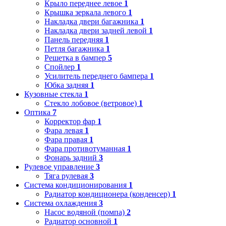
Крыло переднее левое
1
Крышка зеркала левого
1
Накладка двери багажника
1
Накладка двери задней левой
1
Панель передняя
1
Петля багажника
1
Решетка в бампер
5
Спойлер
1
Усилитель переднего бампера
1
Юбка задняя
1
Кузовные стекла
1
Стекло лобовое (ветровое)
1
Оптика
7
Корректор фар
1
Фара левая
1
Фара правая
1
Фара противотуманная
1
Фонарь задний
3
Рулевое управление
3
Тяга рулевая
3
Система кондиционирования
1
Радиатор кондиционера (конденсер)
1
Система охлаждения
3
Насос водяной (помпа)
2
Радиатор основной
1