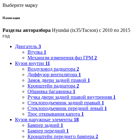
Выберите марку
Навигация
Разделы авторазбора
Hyundai (ix35/Tucson) с 2010 по 2015
год
Двигатель
3
Втулка
1
Механизм изменения фаз ГРМ
2
Кузов внутри
11
Воздуховод радиатора
2
Диффузор вентилятора
1
Замок двери задней правой
1
Кронштейн радиатора
2
Обшивка багажника
1
Ручка двери задней правой внутренняя
1
Стеклоподъемник задний правый
1
Стеклоподъемник передний левый
1
Трос открывания капота
1
Кузов наружные элементы
18
Бампер задний
1
Бампер передний
1
Кронштейн переднего бампера
2