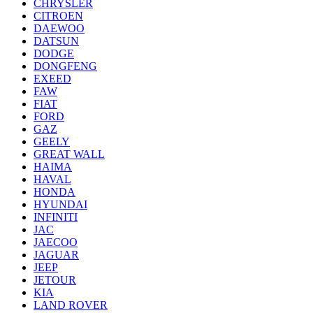
CHRYSLER
CITROEN
DAEWOO
DATSUN
DODGE
DONGFENG
EXEED
FAW
FIAT
FORD
GAZ
GEELY
GREAT WALL
HAIMA
HAVAL
HONDA
HYUNDAI
INFINITI
JAC
JAECOO
JAGUAR
JEEP
JETOUR
KIA
LAND ROVER