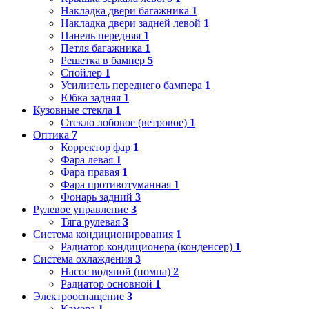
Накладка двери багажника
1
Накладка двери задней левой
1
Панель передняя
1
Петля багажника
1
Решетка в бампер
5
Спойлер
1
Усилитель переднего бампера
1
Юбка задняя
1
Кузовные стекла
1
Стекло лобовое (ветровое)
1
Оптика
7
Корректор фар
1
Фара левая
1
Фара правая
1
Фара противотуманная
1
Фонарь задний
3
Рулевое управление
3
Тяга рулевая
3
Система кондиционирования
1
Радиатор кондиционера (конденсер)
1
Система охлаждения
3
Насос водяной (помпа)
2
Радиатор основной
1
Электрооснащение
3
Камера
1