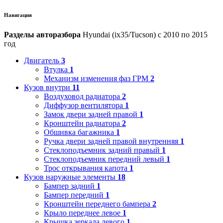
Навигация
Разделы авторазбора
Hyundai (ix35/Tucson) с 2010 по 2015
год
Двигатель
3
Втулка
1
Механизм изменения фаз ГРМ
2
Кузов внутри
11
Воздуховод радиатора
2
Диффузор вентилятора
1
Замок двери задней правой
1
Кронштейн радиатора
2
Обшивка багажника
1
Ручка двери задней правой внутренняя
1
Стеклоподъемник задний правый
1
Стеклоподъемник передний левый
1
Трос открывания капота
1
Кузов наружные элементы
18
Бампер задний
1
Бампер передний
1
Кронштейн переднего бампера
2
Крыло переднее левое
1
Крышка зеркала левого
1