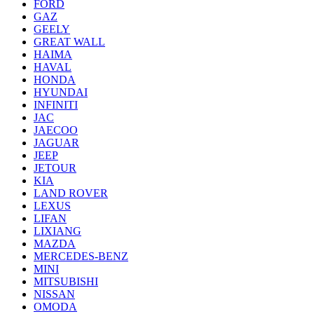
FORD
GAZ
GEELY
GREAT WALL
HAIMA
HAVAL
HONDA
HYUNDAI
INFINITI
JAC
JAECOO
JAGUAR
JEEP
JETOUR
KIA
LAND ROVER
LEXUS
LIFAN
LIXIANG
MAZDA
MERCEDES-BENZ
MINI
MITSUBISHI
NISSAN
OMODA