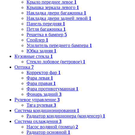
Крыло переднее левое
1
Крышка зеркала левого
1
Накладка двери багажника
1
Накладка двери задней левой
1
Панель передняя
1
Петля багажника
1
Решетка в бампер
5
Спойлер
1
Усилитель переднего бампера
1
Юбка задняя
1
Кузовные стекла
1
Стекло лобовое (ветровое)
1
Оптика
7
Корректор фар
1
Фара левая
1
Фара правая
1
Фара противотуманная
1
Фонарь задний
3
Рулевое управление
3
Тяга рулевая
3
Система кондиционирования
1
Радиатор кондиционера (конденсер)
1
Система охлаждения
3
Насос водяной (помпа)
2
Радиатор основной
1