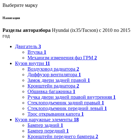
Выберите марку
Навигация
Разделы авторазбора
Hyundai (ix35/Tucson) с 2010 по 2015
год
Двигатель
3
Втулка
1
Механизм изменения фаз ГРМ
2
Кузов внутри
11
Воздуховод радиатора
2
Диффузор вентилятора
1
Замок двери задней правой
1
Кронштейн радиатора
2
Обшивка багажника
1
Ручка двери задней правой внутренняя
1
Стеклоподъемник задний правый
1
Стеклоподъемник передний левый
1
Трос открывания капота
1
Кузов наружные элементы
18
Бампер задний
1
Бампер передний
1
Кронштейн переднего бампера
2