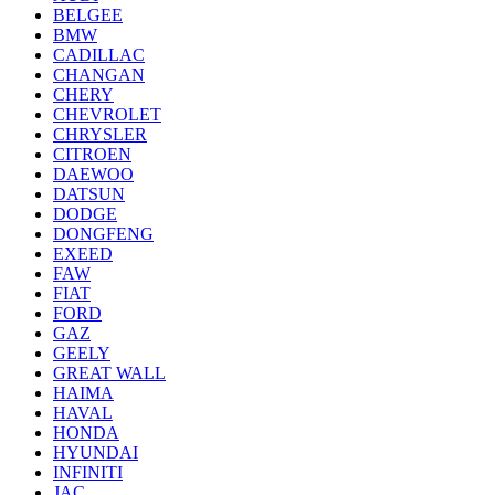
BELGEE
BMW
CADILLAC
CHANGAN
CHERY
CHEVROLET
CHRYSLER
CITROEN
DAEWOO
DATSUN
DODGE
DONGFENG
EXEED
FAW
FIAT
FORD
GAZ
GEELY
GREAT WALL
HAIMA
HAVAL
HONDA
HYUNDAI
INFINITI
JAC