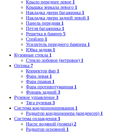
Крыло переднее левое
1
Крышка зеркала левого
1
Накладка двери багажника
1
Накладка двери задней левой
1
Панель передняя
1
Петля багажника
1
Решетка в бампер
5
Спойлер
1
Усилитель переднего бампера
1
Юбка задняя
1
Кузовные стекла
1
Стекло лобовое (ветровое)
1
Оптика
7
Корректор фар
1
Фара левая
1
Фара правая
1
Фара противотуманная
1
Фонарь задний
3
Рулевое управление
3
Тяга рулевая
3
Система кондиционирования
1
Радиатор кондиционера (конденсер)
1
Система охлаждения
3
Насос водяной (помпа)
2
Радиатор основной
1