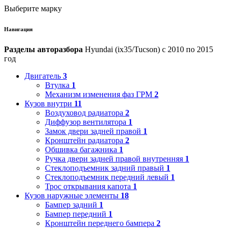
Выберите марку
Навигация
Разделы авторазбора
Hyundai (ix35/Tucson) с 2010 по 2015
год
Двигатель
3
Втулка
1
Механизм изменения фаз ГРМ
2
Кузов внутри
11
Воздуховод радиатора
2
Диффузор вентилятора
1
Замок двери задней правой
1
Кронштейн радиатора
2
Обшивка багажника
1
Ручка двери задней правой внутренняя
1
Стеклоподъемник задний правый
1
Стеклоподъемник передний левый
1
Трос открывания капота
1
Кузов наружные элементы
18
Бампер задний
1
Бампер передний
1
Кронштейн переднего бампера
2