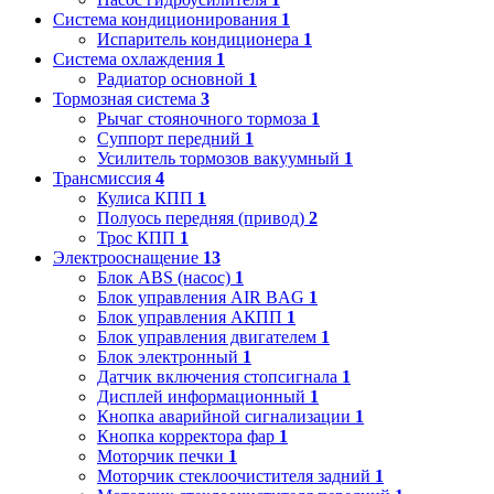
Система кондиционирования
1
Испаритель кондиционера
1
Система охлаждения
1
Радиатор основной
1
Тормозная система
3
Рычаг стояночного тормоза
1
Суппорт передний
1
Усилитель тормозов вакуумный
1
Трансмиссия
4
Кулиса КПП
1
Полуось передняя (привод)
2
Трос КПП
1
Электрооснащение
13
Блок ABS (насос)
1
Блок управления AIR BAG
1
Блок управления АКПП
1
Блок управления двигателем
1
Блок электронный
1
Датчик включения стопсигнала
1
Дисплей информационный
1
Кнопка аварийной сигнализации
1
Кнопка корректора фар
1
Моторчик печки
1
Моторчик стеклоочистителя задний
1