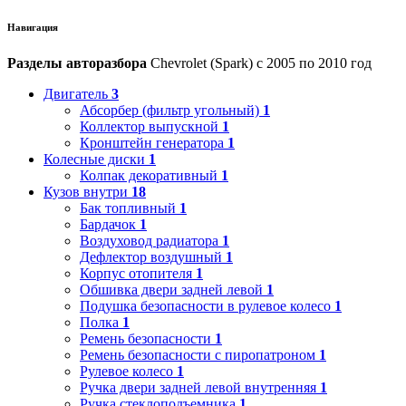
Навигация
Разделы авторазбора
Chevrolet (Spark) с 2005 по 2010 год
Двигатель
3
Абсорбер (фильтр угольный)
1
Коллектор выпускной
1
Кронштейн генератора
1
Колесные диски
1
Колпак декоративный
1
Кузов внутри
18
Бак топливный
1
Бардачок
1
Воздуховод радиатора
1
Дефлектор воздушный
1
Корпус отопителя
1
Обшивка двери задней левой
1
Подушка безопасности в рулевое колесо
1
Полка
1
Ремень безопасности
1
Ремень безопасности с пиропатроном
1
Рулевое колесо
1
Ручка двери задней левой внутренняя
1
Ручка стеклоподъемника
1