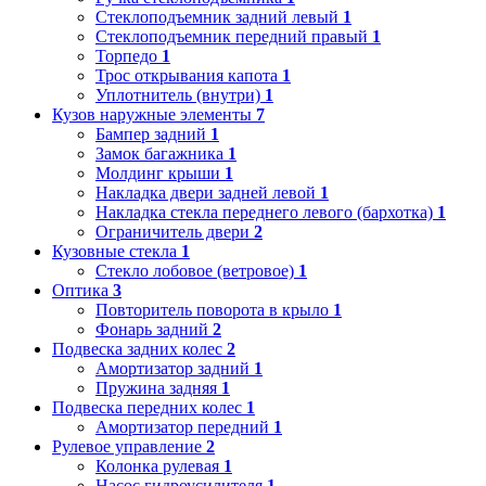
Стеклоподъемник задний левый
1
Стеклоподъемник передний правый
1
Торпедо
1
Трос открывания капота
1
Уплотнитель (внутри)
1
Кузов наружные элементы
7
Бампер задний
1
Замок багажника
1
Молдинг крыши
1
Накладка двери задней левой
1
Накладка стекла переднего левого (бархотка)
1
Ограничитель двери
2
Кузовные стекла
1
Стекло лобовое (ветровое)
1
Оптика
3
Повторитель поворота в крыло
1
Фонарь задний
2
Подвеска задних колес
2
Амортизатор задний
1
Пружина задняя
1
Подвеска передних колес
1
Амортизатор передний
1
Рулевое управление
2
Колонка рулевая
1
Насос гидроусилителя
1