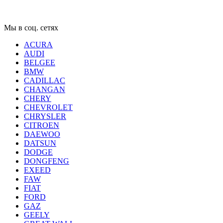
Мы в соц. сетях
ACURA
AUDI
BELGEE
BMW
CADILLAC
CHANGAN
CHERY
CHEVROLET
CHRYSLER
CITROEN
DAEWOO
DATSUN
DODGE
DONGFENG
EXEED
FAW
FIAT
FORD
GAZ
GEELY