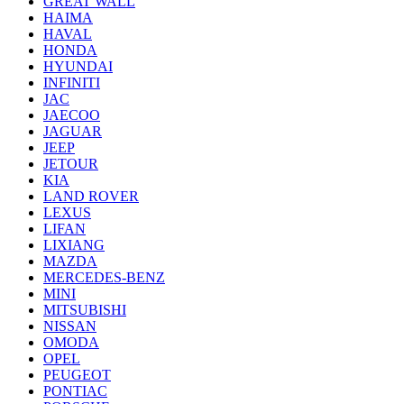
GREAT WALL
HAIMA
HAVAL
HONDA
HYUNDAI
INFINITI
JAC
JAECOO
JAGUAR
JEEP
JETOUR
KIA
LAND ROVER
LEXUS
LIFAN
LIXIANG
MAZDA
MERCEDES-BENZ
MINI
MITSUBISHI
NISSAN
OMODA
OPEL
PEUGEOT
PONTIAC