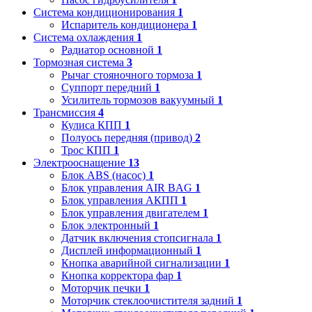
Система кондиционирования
1
Испаритель кондиционера
1
Система охлаждения
1
Радиатор основной
1
Тормозная система
3
Рычаг стояночного тормоза
1
Суппорт передний
1
Усилитель тормозов вакуумный
1
Трансмиссия
4
Кулиса КПП
1
Полуось передняя (привод)
2
Трос КПП
1
Электрооснащение
13
Блок ABS (насос)
1
Блок управления AIR BAG
1
Блок управления АКПП
1
Блок управления двигателем
1
Блок электронный
1
Датчик включения стопсигнала
1
Дисплей информационный
1
Кнопка аварийной сигнализации
1
Кнопка корректора фар
1
Моторчик печки
1
Моторчик стеклоочистителя задний
1