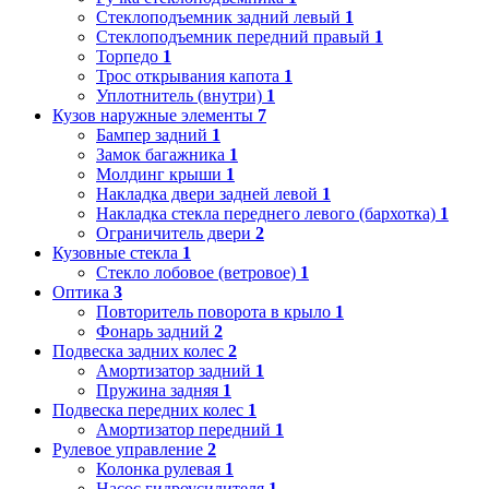
Стеклоподъемник задний левый
1
Стеклоподъемник передний правый
1
Торпедо
1
Трос открывания капота
1
Уплотнитель (внутри)
1
Кузов наружные элементы
7
Бампер задний
1
Замок багажника
1
Молдинг крыши
1
Накладка двери задней левой
1
Накладка стекла переднего левого (бархотка)
1
Ограничитель двери
2
Кузовные стекла
1
Стекло лобовое (ветровое)
1
Оптика
3
Повторитель поворота в крыло
1
Фонарь задний
2
Подвеска задних колес
2
Амортизатор задний
1
Пружина задняя
1
Подвеска передних колес
1
Амортизатор передний
1
Рулевое управление
2
Колонка рулевая
1
Насос гидроусилителя
1