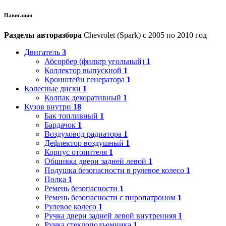
Навигация
Разделы авторазбора
Chevrolet (Spark) с 2005 по 2010 год
Двигатель
3
Абсорбер (фильтр угольный)
1
Коллектор выпускной
1
Кронштейн генератора
1
Колесные диски
1
Колпак декоративный
1
Кузов внутри
18
Бак топливный
1
Бардачок
1
Воздуховод радиатора
1
Дефлектор воздушный
1
Корпус отопителя
1
Обшивка двери задней левой
1
Подушка безопасности в рулевое колесо
1
Полка
1
Ремень безопасности
1
Ремень безопасности с пиропатроном
1
Рулевое колесо
1
Ручка двери задней левой внутренняя
1
Ручка стеклоподъемника
1