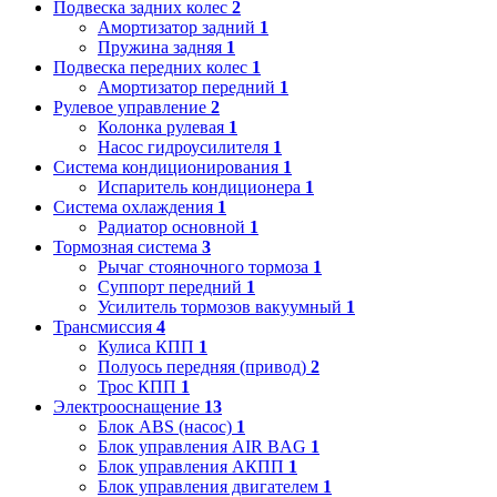
Подвеска задних колес
2
Амортизатор задний
1
Пружина задняя
1
Подвеска передних колес
1
Амортизатор передний
1
Рулевое управление
2
Колонка рулевая
1
Насос гидроусилителя
1
Система кондиционирования
1
Испаритель кондиционера
1
Система охлаждения
1
Радиатор основной
1
Тормозная система
3
Рычаг стояночного тормоза
1
Суппорт передний
1
Усилитель тормозов вакуумный
1
Трансмиссия
4
Кулиса КПП
1
Полуось передняя (привод)
2
Трос КПП
1
Электрооснащение
13
Блок ABS (насос)
1
Блок управления AIR BAG
1
Блок управления АКПП
1
Блок управления двигателем
1