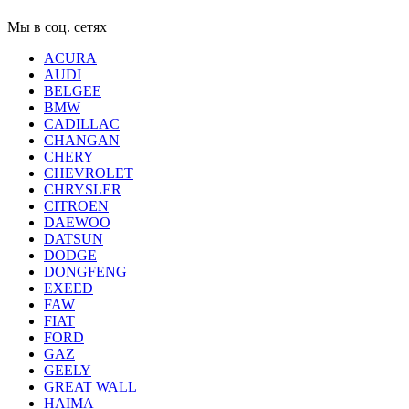
Мы в соц. сетях
ACURA
AUDI
BELGEE
BMW
CADILLAC
CHANGAN
CHERY
CHEVROLET
CHRYSLER
CITROEN
DAEWOO
DATSUN
DODGE
DONGFENG
EXEED
FAW
FIAT
FORD
GAZ
GEELY
GREAT WALL
HAIMA