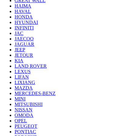
GREAT WALL
HAIMA
HAVAL
HONDA
HYUNDAI
INFINITI
JAC
JAECOO
JAGUAR
JEEP
JETOUR
KIA
LAND ROVER
LEXUS
LIFAN
LIXIANG
MAZDA
MERCEDES-BENZ
MINI
MITSUBISHI
NISSAN
OMODA
OPEL
PEUGEOT
PONTIAC