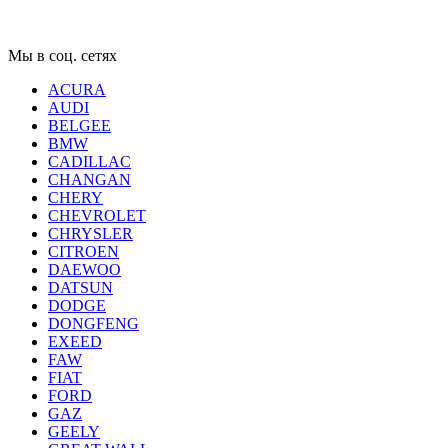
Мы в соц. сетях
ACURA
AUDI
BELGEE
BMW
CADILLAC
CHANGAN
CHERY
CHEVROLET
CHRYSLER
CITROEN
DAEWOO
DATSUN
DODGE
DONGFENG
EXEED
FAW
FIAT
FORD
GAZ
GEELY