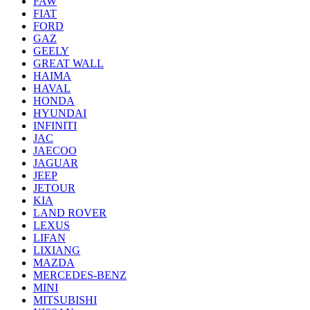
FAW
FIAT
FORD
GAZ
GEELY
GREAT WALL
HAIMA
HAVAL
HONDA
HYUNDAI
INFINITI
JAC
JAECOO
JAGUAR
JEEP
JETOUR
KIA
LAND ROVER
LEXUS
LIFAN
LIXIANG
MAZDA
MERCEDES-BENZ
MINI
MITSUBISHI