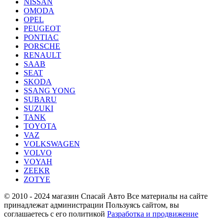
NISSAN
OMODA
OPEL
PEUGEOT
PONTIAC
PORSCHE
RENAULT
SAAB
SEAT
SKODA
SSANG YONG
SUBARU
SUZUKI
TANK
TOYOTA
VAZ
VOLKSWAGEN
VOLVO
VOYAH
ZEEKR
ZOTYE
© 2010 - 2024 магазин Спасай Авто
Все материалы на сайте
принадлежат администрации
Пользуясь сайтом, вы
соглашаетесь с его политикой
Разработка и продвижение