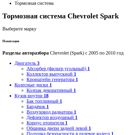
Тормозная система
Тормозная система Chevrolet Spark
Выберите марку
Навигация
Разделы авторазбора
Chevrolet (Spark) с 2005 по 2010 год
Двигатель
3
Абсорбер (фильтр угольный)
1
Коллектор выпускной
1
Кронштейн генератора
1
Колесные диски
1
Колпак декоративный
1
Кузов внутри
18
Бак топливный
1
Бардачок
1
Воздуховод радиатора
1
Дефлектор воздушный
1
Корпус отопителя
1
Обшивка двери задней левой
1
Подушка безопасности в рулевое колесо
1