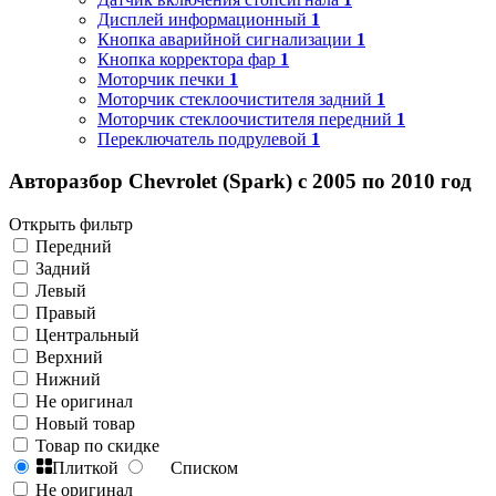
Дисплей информационный
1
Кнопка аварийной сигнализации
1
Кнопка корректора фар
1
Моторчик печки
1
Моторчик стеклоочистителя задний
1
Моторчик стеклоочистителя передний
1
Переключатель подрулевой
1
Авторазбор Chevrolet (Spark) с 2005 по 2010 год
Открыть фильтр
Передний
Задний
Левый
Правый
Центральный
Верхний
Нижний
Не оригинал
Новый товар
Товар по скидке
Плиткой
Списком
Не оригинал