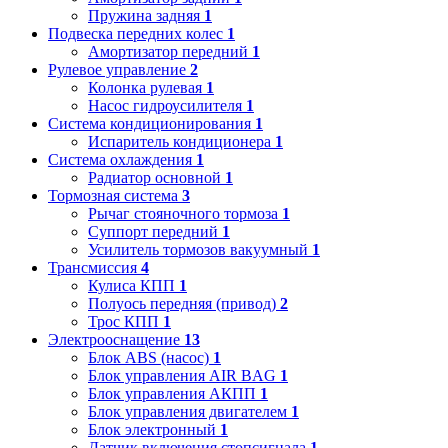
Пружина задняя
1
Подвеска передних колес
1
Амортизатор передний
1
Рулевое управление
2
Колонка рулевая
1
Насос гидроусилителя
1
Система кондиционирования
1
Испаритель кондиционера
1
Система охлаждения
1
Радиатор основной
1
Тормозная система
3
Рычаг стояночного тормоза
1
Суппорт передний
1
Усилитель тормозов вакуумный
1
Трансмиссия
4
Кулиса КПП
1
Полуось передняя (привод)
2
Трос КПП
1
Электрооснащение
13
Блок ABS (насос)
1
Блок управления AIR BAG
1
Блок управления АКПП
1
Блок управления двигателем
1
Блок электронный
1
Датчик включения стопсигнала
1