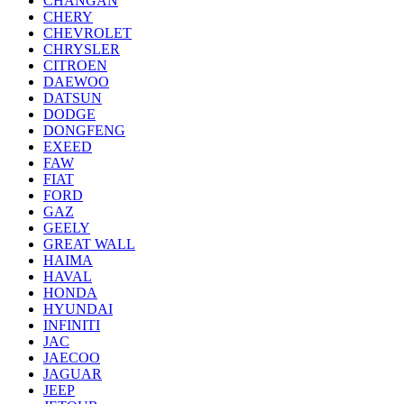
CHANGAN
CHERY
CHEVROLET
CHRYSLER
CITROEN
DAEWOO
DATSUN
DODGE
DONGFENG
EXEED
FAW
FIAT
FORD
GAZ
GEELY
GREAT WALL
HAIMA
HAVAL
HONDA
HYUNDAI
INFINITI
JAC
JAECOO
JAGUAR
JEEP