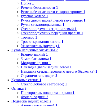
Полка
1
Ремень безопасности
1
Ремень безопасности с пиропатроном
1
Рулевое колесо
1
Ручка двери задней левой внутренняя
1
Ручка стеклоподъемника
1
Стеклоподъемник задний левый
1
Стеклоподъемник передний правый
1
Торпедо
1
Трос открывания капота
1
Уплотнитель (внутри)
1
Кузов наружные элементы
7
Бампер задний
1
Замок багажника
1
Молдинг крыши
1
Накладка двери задней левой
1
Накладка стекла переднего левого (бархотка)
1
Ограничитель двери
2
Кузовные стекла
1
Стекло лобовое (ветровое)
1
Оптика
3
Повторитель поворота в крыло
1
Фонарь задний
2
Подвеска задних колес
2
Амортизатор задний
1