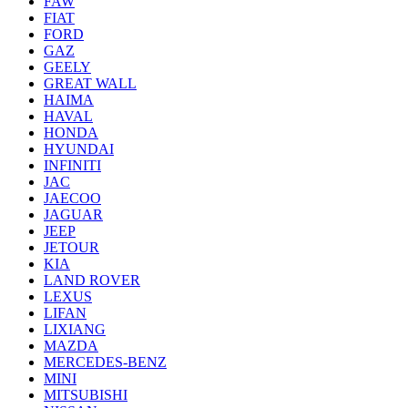
FAW
FIAT
FORD
GAZ
GEELY
GREAT WALL
HAIMA
HAVAL
HONDA
HYUNDAI
INFINITI
JAC
JAECOO
JAGUAR
JEEP
JETOUR
KIA
LAND ROVER
LEXUS
LIFAN
LIXIANG
MAZDA
MERCEDES-BENZ
MINI
MITSUBISHI