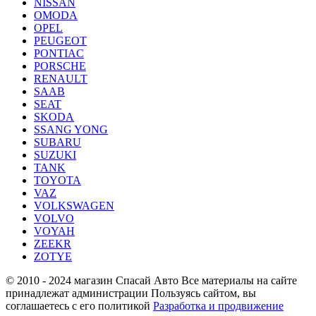
NISSAN
OMODA
OPEL
PEUGEOT
PONTIAC
PORSCHE
RENAULT
SAAB
SEAT
SKODA
SSANG YONG
SUBARU
SUZUKI
TANK
TOYOTA
VAZ
VOLKSWAGEN
VOLVO
VOYAH
ZEEKR
ZOTYE
© 2010 - 2024 магазин Спасай Авто
Все материалы на сайте
принадлежат администрации
Пользуясь сайтом, вы
соглашаетесь с его политикой
Разработка и продвижение