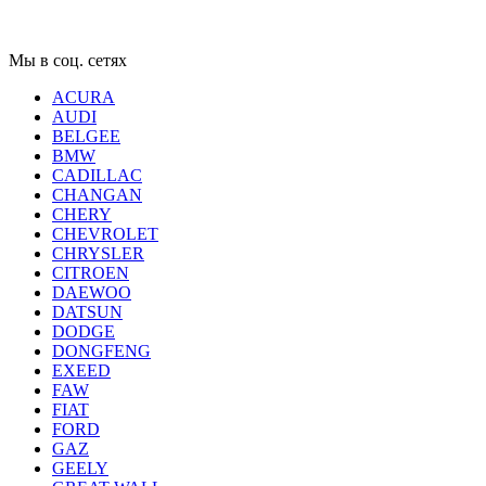
Мы в соц. сетях
ACURA
AUDI
BELGEE
BMW
CADILLAC
CHANGAN
CHERY
CHEVROLET
CHRYSLER
CITROEN
DAEWOO
DATSUN
DODGE
DONGFENG
EXEED
FAW
FIAT
FORD
GAZ
GEELY