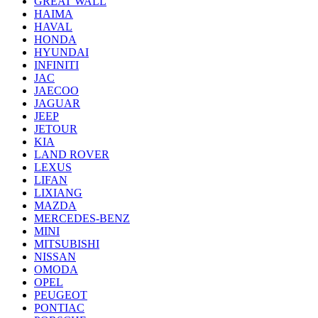
GREAT WALL
HAIMA
HAVAL
HONDA
HYUNDAI
INFINITI
JAC
JAECOO
JAGUAR
JEEP
JETOUR
KIA
LAND ROVER
LEXUS
LIFAN
LIXIANG
MAZDA
MERCEDES-BENZ
MINI
MITSUBISHI
NISSAN
OMODA
OPEL
PEUGEOT
PONTIAC