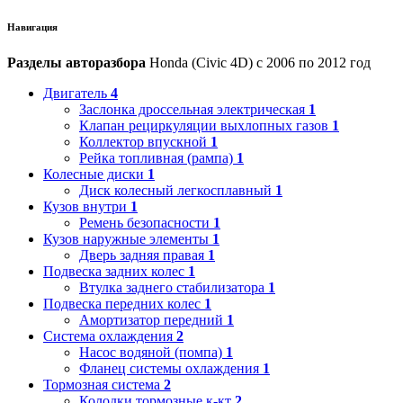
Навигация
Разделы авторазбора
Honda (Civic 4D) с 2006 по 2012 год
Двигатель
4
Заслонка дроссельная электрическая
1
Клапан рециркуляции выхлопных газов
1
Коллектор впускной
1
Рейка топливная (рампа)
1
Колесные диски
1
Диск колесный легкосплавный
1
Кузов внутри
1
Ремень безопасности
1
Кузов наружные элементы
1
Дверь задняя правая
1
Подвеска задних колес
1
Втулка заднего стабилизатора
1
Подвеска передних колес
1
Амортизатор передний
1
Система охлаждения
2
Насос водяной (помпа)
1
Фланец системы охлаждения
1
Тормозная система
2
Колодки тормозные к-кт
2