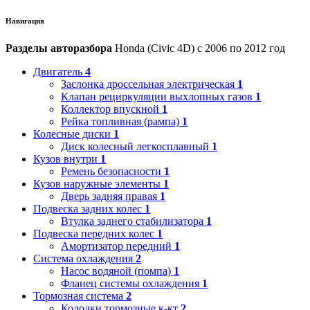
Навигация
Разделы авторазбора
Honda (Civic 4D) с 2006 по 2012 год
Двигатель
4
Заслонка дроссельная электрическая
1
Клапан рециркуляции выхлопных газов
1
Коллектор впускной
1
Рейка топливная (рампа)
1
Колесные диски
1
Диск колесный легкосплавный
1
Кузов внутри
1
Ремень безопасности
1
Кузов наружные элементы
1
Дверь задняя правая
1
Подвеска задних колес
1
Втулка заднего стабилизатора
1
Подвеска передних колес
1
Амортизатор передний
1
Система охлаждения
2
Насос водяной (помпа)
1
Фланец системы охлаждения
1
Тормозная система
2
Колодки тормозные к-кт
2