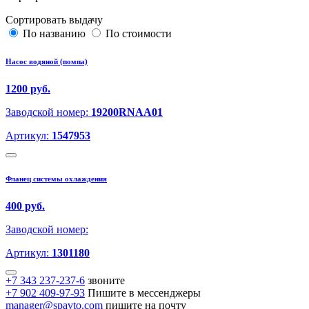
Сортировать выдачу
По названию
По стоимости
Насос водяной (помпа)
1200 руб.
Заводской номер:
19200RNAA01
Артикул:
1547953
Фланец системы охлаждения
400 руб.
Заводской номер:
Артикул:
1301180
+7 343 237-237-6
звоните
+7 902 409-97-93
Пишите в мессенджеры
manager@spavto.com
пишите на почту