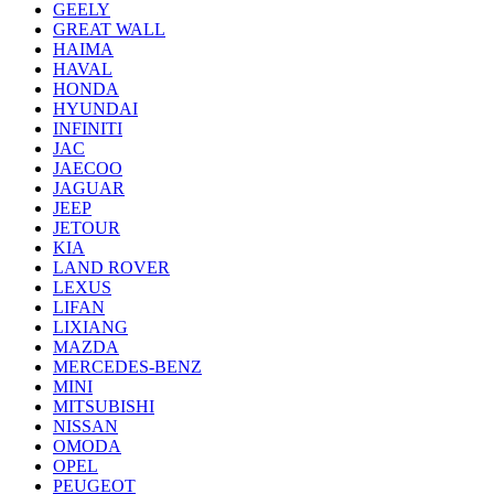
GEELY
GREAT WALL
HAIMA
HAVAL
HONDA
HYUNDAI
INFINITI
JAC
JAECOO
JAGUAR
JEEP
JETOUR
KIA
LAND ROVER
LEXUS
LIFAN
LIXIANG
MAZDA
MERCEDES-BENZ
MINI
MITSUBISHI
NISSAN
OMODA
OPEL
PEUGEOT