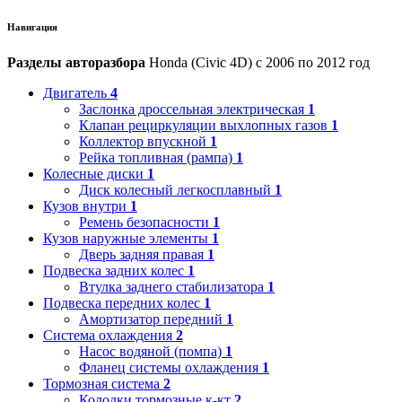
Навигация
Разделы авторазбора
Honda (Civic 4D) с 2006 по 2012 год
Двигатель
4
Заслонка дроссельная электрическая
1
Клапан рециркуляции выхлопных газов
1
Коллектор впускной
1
Рейка топливная (рампа)
1
Колесные диски
1
Диск колесный легкосплавный
1
Кузов внутри
1
Ремень безопасности
1
Кузов наружные элементы
1
Дверь задняя правая
1
Подвеска задних колес
1
Втулка заднего стабилизатора
1
Подвеска передних колес
1
Амортизатор передний
1
Система охлаждения
2
Насос водяной (помпа)
1
Фланец системы охлаждения
1
Тормозная система
2
Колодки тормозные к-кт
2