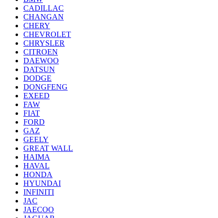
CADILLAC
CHANGAN
CHERY
CHEVROLET
CHRYSLER
CITROEN
DAEWOO
DATSUN
DODGE
DONGFENG
EXEED
FAW
FIAT
FORD
GAZ
GEELY
GREAT WALL
HAIMA
HAVAL
HONDA
HYUNDAI
INFINITI
JAC
JAECOO