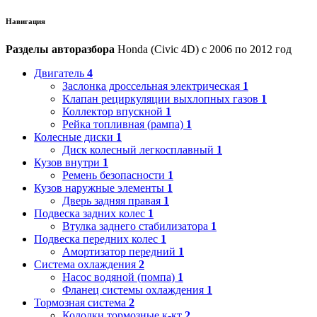
Навигация
Разделы авторазбора
Honda (Civic 4D) с 2006 по 2012 год
Двигатель
4
Заслонка дроссельная электрическая
1
Клапан рециркуляции выхлопных газов
1
Коллектор впускной
1
Рейка топливная (рампа)
1
Колесные диски
1
Диск колесный легкосплавный
1
Кузов внутри
1
Ремень безопасности
1
Кузов наружные элементы
1
Дверь задняя правая
1
Подвеска задних колес
1
Втулка заднего стабилизатора
1
Подвеска передних колес
1
Амортизатор передний
1
Система охлаждения
2
Насос водяной (помпа)
1
Фланец системы охлаждения
1
Тормозная система
2
Колодки тормозные к-кт
2