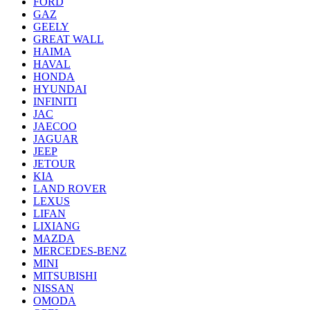
FORD
GAZ
GEELY
GREAT WALL
HAIMA
HAVAL
HONDA
HYUNDAI
INFINITI
JAC
JAECOO
JAGUAR
JEEP
JETOUR
KIA
LAND ROVER
LEXUS
LIFAN
LIXIANG
MAZDA
MERCEDES-BENZ
MINI
MITSUBISHI
NISSAN
OMODA