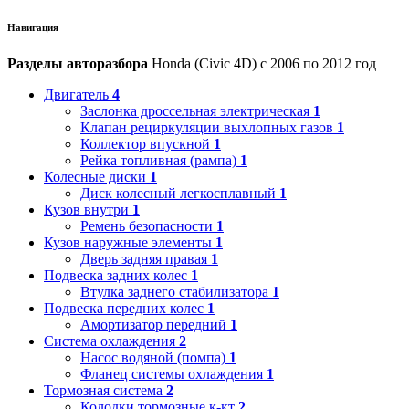
Навигация
Разделы авторазбора
Honda (Civic 4D) с 2006 по 2012 год
Двигатель
4
Заслонка дроссельная электрическая
1
Клапан рециркуляции выхлопных газов
1
Коллектор впускной
1
Рейка топливная (рампа)
1
Колесные диски
1
Диск колесный легкосплавный
1
Кузов внутри
1
Ремень безопасности
1
Кузов наружные элементы
1
Дверь задняя правая
1
Подвеска задних колес
1
Втулка заднего стабилизатора
1
Подвеска передних колес
1
Амортизатор передний
1
Система охлаждения
2
Насос водяной (помпа)
1
Фланец системы охлаждения
1
Тормозная система
2
Колодки тормозные к-кт
2