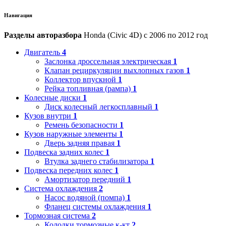
Навигация
Разделы авторазбора
Honda (Civic 4D) с 2006 по 2012 год
Двигатель
4
Заслонка дроссельная электрическая
1
Клапан рециркуляции выхлопных газов
1
Коллектор впускной
1
Рейка топливная (рампа)
1
Колесные диски
1
Диск колесный легкосплавный
1
Кузов внутри
1
Ремень безопасности
1
Кузов наружные элементы
1
Дверь задняя правая
1
Подвеска задних колес
1
Втулка заднего стабилизатора
1
Подвеска передних колес
1
Амортизатор передний
1
Система охлаждения
2
Насос водяной (помпа)
1
Фланец системы охлаждения
1
Тормозная система
2
Колодки тормозные к-кт
2