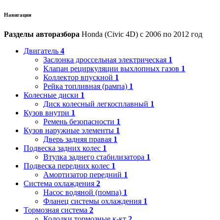
Навигация
Разделы авторазбора
Honda (Civic 4D) с 2006 по 2012 год
Двигатель
4
Заслонка дроссельная электрическая
1
Клапан рециркуляции выхлопных газов
1
Коллектор впускной
1
Рейка топливная (рампа)
1
Колесные диски
1
Диск колесный легкосплавный
1
Кузов внутри
1
Ремень безопасности
1
Кузов наружные элементы
1
Дверь задняя правая
1
Подвеска задних колес
1
Втулка заднего стабилизатора
1
Подвеска передних колес
1
Амортизатор передний
1
Система охлаждения
2
Насос водяной (помпа)
1
Фланец системы охлаждения
1
Тормозная система
2
Колодки тормозные к-кт
2