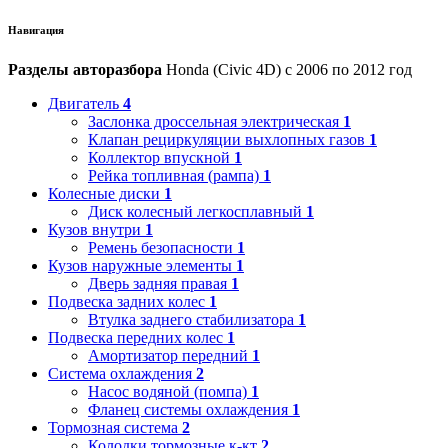
Навигация
Разделы авторазбора
Honda (Civic 4D) с 2006 по 2012 год
Двигатель
4
Заслонка дроссельная электрическая
1
Клапан рециркуляции выхлопных газов
1
Коллектор впускной
1
Рейка топливная (рампа)
1
Колесные диски
1
Диск колесный легкосплавный
1
Кузов внутри
1
Ремень безопасности
1
Кузов наружные элементы
1
Дверь задняя правая
1
Подвеска задних колес
1
Втулка заднего стабилизатора
1
Подвеска передних колес
1
Амортизатор передний
1
Система охлаждения
2
Насос водяной (помпа)
1
Фланец системы охлаждения
1
Тормозная система
2
Колодки тормозные к-кт
2