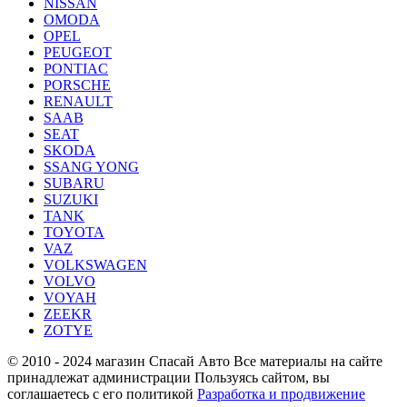
NISSAN
OMODA
OPEL
PEUGEOT
PONTIAC
PORSCHE
RENAULT
SAAB
SEAT
SKODA
SSANG YONG
SUBARU
SUZUKI
TANK
TOYOTA
VAZ
VOLKSWAGEN
VOLVO
VOYAH
ZEEKR
ZOTYE
© 2010 - 2024 магазин Спасай Авто
Все материалы на сайте
принадлежат администрации
Пользуясь сайтом, вы
соглашаетесь с его политикой
Разработка и продвижение