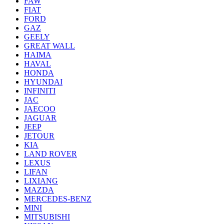
FAW
FIAT
FORD
GAZ
GEELY
GREAT WALL
HAIMA
HAVAL
HONDA
HYUNDAI
INFINITI
JAC
JAECOO
JAGUAR
JEEP
JETOUR
KIA
LAND ROVER
LEXUS
LIFAN
LIXIANG
MAZDA
MERCEDES-BENZ
MINI
MITSUBISHI