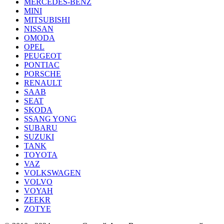
MERCEDES-BENZ
MINI
MITSUBISHI
NISSAN
OMODA
OPEL
PEUGEOT
PONTIAC
PORSCHE
RENAULT
SAAB
SEAT
SKODA
SSANG YONG
SUBARU
SUZUKI
TANK
TOYOTA
VAZ
VOLKSWAGEN
VOLVO
VOYAH
ZEEKR
ZOTYE