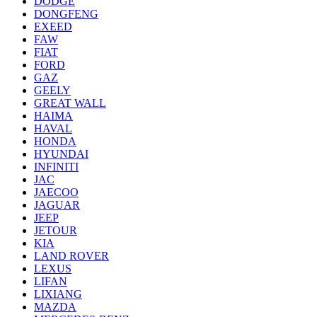
DODGE
DONGFENG
EXEED
FAW
FIAT
FORD
GAZ
GEELY
GREAT WALL
HAIMA
HAVAL
HONDA
HYUNDAI
INFINITI
JAC
JAECOO
JAGUAR
JEEP
JETOUR
KIA
LAND ROVER
LEXUS
LIFAN
LIXIANG
MAZDA