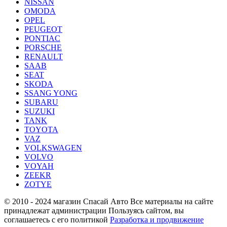
NISSAN
OMODA
OPEL
PEUGEOT
PONTIAC
PORSCHE
RENAULT
SAAB
SEAT
SKODA
SSANG YONG
SUBARU
SUZUKI
TANK
TOYOTA
VAZ
VOLKSWAGEN
VOLVO
VOYAH
ZEEKR
ZOTYE
© 2010 - 2024 магазин Спасай Авто
Все материалы на сайте
принадлежат администрации
Пользуясь сайтом, вы
соглашаетесь с его политикой
Разработка и продвижение