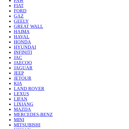
FAW
FIAT
FORD
GAZ
GEELY
GREAT WALL
HAIMA
HAVAL
HONDA
HYUNDAI
INFINITI
JAC
JAECOO
JAGUAR
JEEP
JETOUR
KIA
LAND ROVER
LEXUS
LIFAN
LIXIANG
MAZDA
MERCEDES-BENZ
MINI
MITSUBISHI