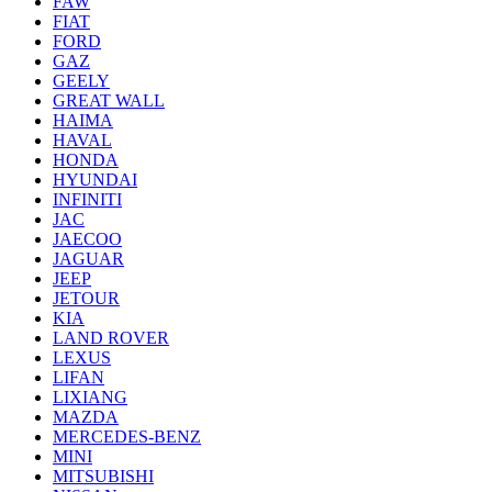
FAW
FIAT
FORD
GAZ
GEELY
GREAT WALL
HAIMA
HAVAL
HONDA
HYUNDAI
INFINITI
JAC
JAECOO
JAGUAR
JEEP
JETOUR
KIA
LAND ROVER
LEXUS
LIFAN
LIXIANG
MAZDA
MERCEDES-BENZ
MINI
MITSUBISHI