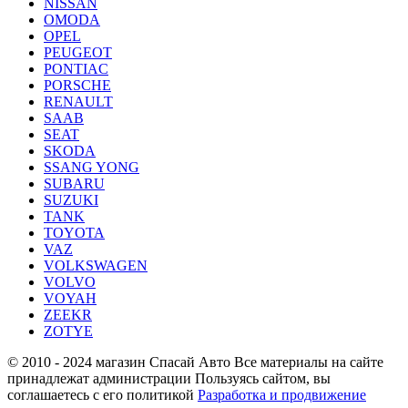
NISSAN
OMODA
OPEL
PEUGEOT
PONTIAC
PORSCHE
RENAULT
SAAB
SEAT
SKODA
SSANG YONG
SUBARU
SUZUKI
TANK
TOYOTA
VAZ
VOLKSWAGEN
VOLVO
VOYAH
ZEEKR
ZOTYE
© 2010 - 2024 магазин Спасай Авто
Все материалы на сайте
принадлежат администрации
Пользуясь сайтом, вы
соглашаетесь с его политикой
Разработка и продвижение