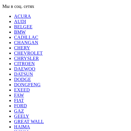
Мы в соц. сетях
ACURA
AUDI
BELGEE
BMW
CADILLAC
CHANGAN
CHERY
CHEVROLET
CHRYSLER
CITROEN
DAEWOO
DATSUN
DODGE
DONGFENG
EXEED
FAW
FIAT
FORD
GAZ
GEELY
GREAT WALL
HAIMA