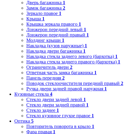
Дверь багажника
1
Замок багажника
2
Зеркало правое
1
Крыша
1
Крышка зеркала правого
1
Лонжерон передний левый
1
Лонжерон передний правый
1
Молдинг крыши
1
Накладка (кузов наружные)
1
Накладка двери багажника
1
Накладка стекла заднего левого (бархотка)
1
Накладка стекла заднего правого (бархотка)
1
Ограничитель двери
2
Ответная часть замка багажника
1
Панель передняя
2
Поводок стеклоочистителя передний правый
2
Ручка двери задней правой наружная
1
Кузовные стекла
4
Стекло двери задней левой
1
Стекло двери задней правой
1
Стекло заднее
1
Стекло кузовное глухое правое
1
Оптика
5
Повторитель поворота в крыло
1
Фара правая
1