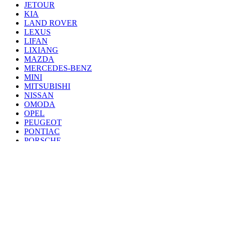
JETOUR
KIA
LAND ROVER
LEXUS
LIFAN
LIXIANG
MAZDA
MERCEDES-BENZ
MINI
MITSUBISHI
NISSAN
OMODA
OPEL
PEUGEOT
PONTIAC
PORSCHE
RENAULT
SAAB
SEAT
SKODA
SSANG YONG
SUBARU
SUZUKI
TANK
TOYOTA