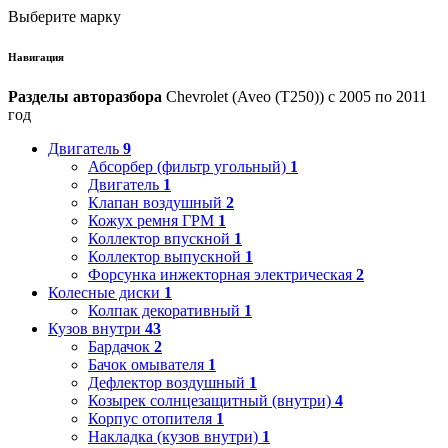
Выберите марку
Навигация
Разделы авторазбора
Chevrolet (Aveo (T250)) с 2005 по 2011
год
Двигатель
9
Абсорбер (фильтр угольный)
1
Двигатель
1
Клапан воздушный
2
Кожух ремня ГРМ
1
Коллектор впускной
1
Коллектор выпускной
1
Форсунка инжекторная электрическая
2
Колесные диски
1
Колпак декоративный
1
Кузов внутри
43
Бардачок
2
Бачок омывателя
1
Дефлектор воздушный
1
Козырек солнцезащитный (внутри)
4
Корпус отопителя
1
Накладка (кузов внутри)
1