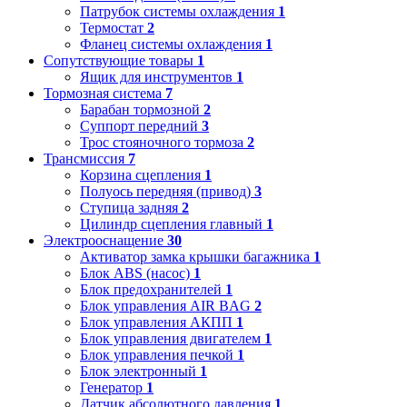
Патрубок системы охлаждения
1
Термостат
2
Фланец системы охлаждения
1
Сопутствующие товары
1
Ящик для инструментов
1
Тормозная система
7
Барабан тормозной
2
Суппорт передний
3
Трос стояночного тормоза
2
Трансмиссия
7
Корзина сцепления
1
Полуось передняя (привод)
3
Ступица задняя
2
Цилиндр сцепления главный
1
Электрооснащение
30
Активатор замка крышки багажника
1
Блок ABS (насос)
1
Блок предохранителей
1
Блок управления AIR BAG
2
Блок управления АКПП
1
Блок управления двигателем
1
Блок управления печкой
1
Блок электронный
1
Генератор
1
Датчик абсолютного давления
1