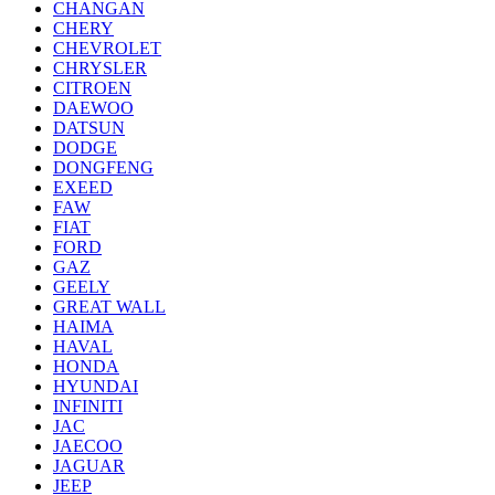
CHANGAN
CHERY
CHEVROLET
CHRYSLER
CITROEN
DAEWOO
DATSUN
DODGE
DONGFENG
EXEED
FAW
FIAT
FORD
GAZ
GEELY
GREAT WALL
HAIMA
HAVAL
HONDA
HYUNDAI
INFINITI
JAC
JAECOO
JAGUAR
JEEP