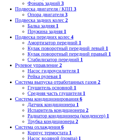
Фонарь задний
3
Подвеска двигателя / КПП
3
Опора двигателя
3
Подвеска задних колес
2
Балка задняя
1
Пружина задняя
1
Подвеска передних колес
4
Амортизатор передний
1
Кулак поворотный передний левый
1
Кулак поворотный передний правый
1
Стабилизатор передний
1
Рулевое управление
2
Насос гидроусилителя
1
Рейка рулевая
1
Система выпуска отработанных газов
2
Глушитель основной
1
Средняя часть глушителя
1
Система кондиционирования
6
Датчик кондиционера
1
Испаритель кондиционера
2
Радиатор кондиционера (конденсер)
1
Трубка кондиционера
2
Система охлаждения
6
Корпус термостата
1
Насос водяной (помпа)
1