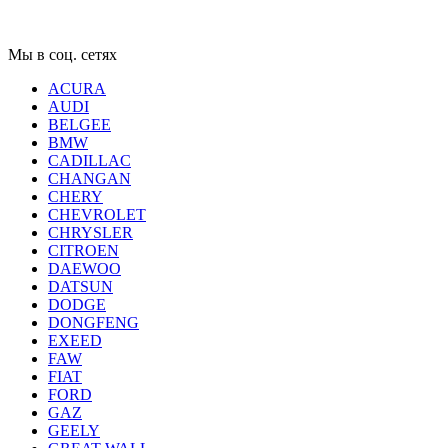
Мы в соц. сетях
ACURA
AUDI
BELGEE
BMW
CADILLAC
CHANGAN
CHERY
CHEVROLET
CHRYSLER
CITROEN
DAEWOO
DATSUN
DODGE
DONGFENG
EXEED
FAW
FIAT
FORD
GAZ
GEELY