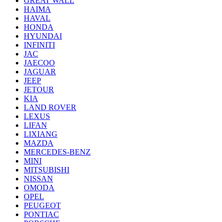
GREAT WALL
HAIMA
HAVAL
HONDA
HYUNDAI
INFINITI
JAC
JAECOO
JAGUAR
JEEP
JETOUR
KIA
LAND ROVER
LEXUS
LIFAN
LIXIANG
MAZDA
MERCEDES-BENZ
MINI
MITSUBISHI
NISSAN
OMODA
OPEL
PEUGEOT
PONTIAC