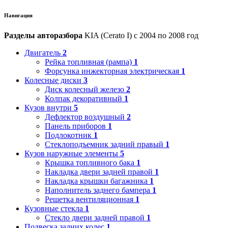
Навигация
Разделы авторазбора
KIA (Cerato I) с 2004 по 2008 год
Двигатель
2
Рейка топливная (рампа)
1
Форсунка инжекторная электрическая
1
Колесные диски
3
Диск колесный железо
2
Колпак декоративный
1
Кузов внутри
5
Дефлектор воздушный
2
Панель приборов
1
Подлокотник
1
Стеклоподъемник задний правый
1
Кузов наружные элементы
5
Крышка топливного бака
1
Накладка двери задней правой
1
Накладка крышки багажника
1
Наполнитель заднего бампера
1
Решетка вентиляционная
1
Кузовные стекла
1
Стекло двери задней правой
1
Подвеска задних колес
1