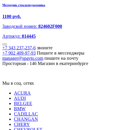
Моторчик стеклоподъемника
1100 руб.
Заводской номер:
824602F000
Артикул:
814445
+7 343 237-237-6
звоните
+7 902 409-97-93
Пишите в мессенджеры
manager@spavto.com
пишите на почту
Просторная - 146
Магазин в екатеринбурге
Мы в соц. сетях
ACURA
AUDI
BELGEE
BMW
CADILLAC
CHANGAN
CHERY
CHEVROLET