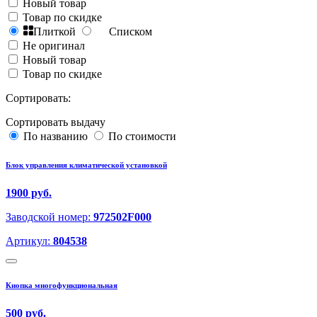
Новый товар
Товар по скидке
Плиткой
Списком
Не оригинал
Новый товар
Товар по скидке
Сортировать:
Сортировать выдачу
По названию
По стоимости
Блок управления климатической установкой
1900 руб.
Заводской номер:
972502F000
Артикул:
804538
Кнопка многофункциональная
500 руб.