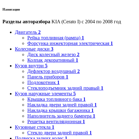
Навигация
Разделы авторазбора
KIA (Cerato I) с 2004 по 2008 год
Двигатель
2
Рейка топливная (рампа)
1
Форсунка инжекторная электрическая
1
Колесные диски
3
Диск колесный железо
2
Колпак декоративный
1
Кузов внутри
5
Дефлектор воздушный
2
Панель приборов
1
Подлокотник
1
Стеклоподъемник задний правый
1
Кузов наружные элементы
5
Крышка топливного бака
1
Накладка двери задней правой
1
Накладка крышки багажника
1
Наполнитель заднего бампера
1
Решетка вентиляционная
1
Кузовные стекла
1
Стекло двери задней правой
1
Подвеска задних колес
1