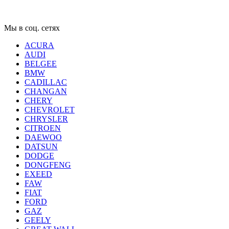
Мы в соц. сетях
ACURA
AUDI
BELGEE
BMW
CADILLAC
CHANGAN
CHERY
CHEVROLET
CHRYSLER
CITROEN
DAEWOO
DATSUN
DODGE
DONGFENG
EXEED
FAW
FIAT
FORD
GAZ
GEELY