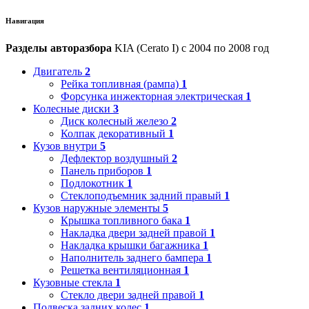
Навигация
Разделы авторазбора
KIA (Cerato I) с 2004 по 2008 год
Двигатель
2
Рейка топливная (рампа)
1
Форсунка инжекторная электрическая
1
Колесные диски
3
Диск колесный железо
2
Колпак декоративный
1
Кузов внутри
5
Дефлектор воздушный
2
Панель приборов
1
Подлокотник
1
Стеклоподъемник задний правый
1
Кузов наружные элементы
5
Крышка топливного бака
1
Накладка двери задней правой
1
Накладка крышки багажника
1
Наполнитель заднего бампера
1
Решетка вентиляционная
1
Кузовные стекла
1
Стекло двери задней правой
1
Подвеска задних колес
1