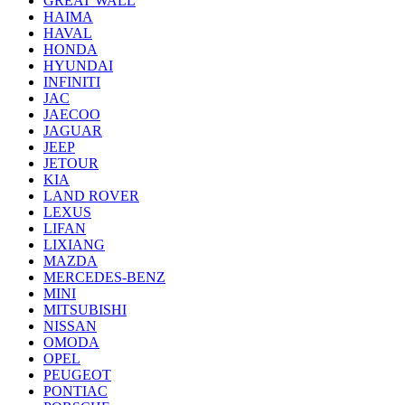
GREAT WALL
HAIMA
HAVAL
HONDA
HYUNDAI
INFINITI
JAC
JAECOO
JAGUAR
JEEP
JETOUR
KIA
LAND ROVER
LEXUS
LIFAN
LIXIANG
MAZDA
MERCEDES-BENZ
MINI
MITSUBISHI
NISSAN
OMODA
OPEL
PEUGEOT
PONTIAC