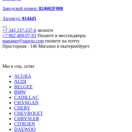
Заводской номер:
824602F000
Артикул:
814445
+7 343 237-237-6
звоните
+7 902 409-97-93
Пишите в мессенджеры
manager@spavto.com
пишите на почту
Просторная - 146
Магазин в екатеринбурге
Мы в соц. сетях
ACURA
AUDI
BELGEE
BMW
CADILLAC
CHANGAN
CHERY
CHEVROLET
CHRYSLER
CITROEN
DAEWOO