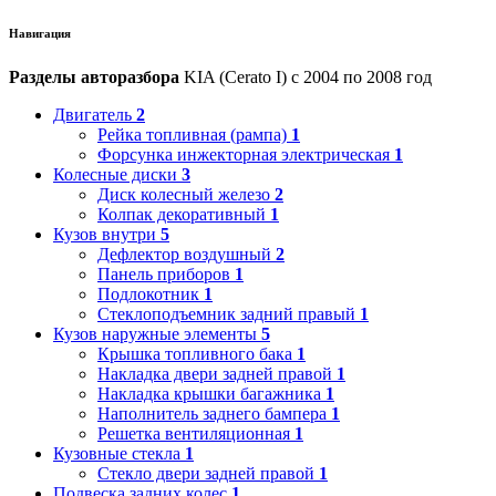
Навигация
Разделы авторазбора
KIA (Cerato I) с 2004 по 2008 год
Двигатель
2
Рейка топливная (рампа)
1
Форсунка инжекторная электрическая
1
Колесные диски
3
Диск колесный железо
2
Колпак декоративный
1
Кузов внутри
5
Дефлектор воздушный
2
Панель приборов
1
Подлокотник
1
Стеклоподъемник задний правый
1
Кузов наружные элементы
5
Крышка топливного бака
1
Накладка двери задней правой
1
Накладка крышки багажника
1
Наполнитель заднего бампера
1
Решетка вентиляционная
1
Кузовные стекла
1
Стекло двери задней правой
1
Подвеска задних колес
1