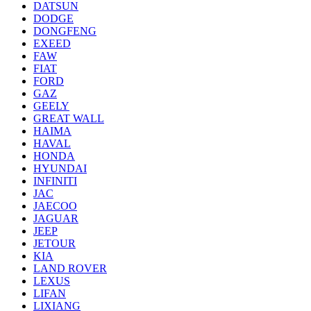
DATSUN
DODGE
DONGFENG
EXEED
FAW
FIAT
FORD
GAZ
GEELY
GREAT WALL
HAIMA
HAVAL
HONDA
HYUNDAI
INFINITI
JAC
JAECOO
JAGUAR
JEEP
JETOUR
KIA
LAND ROVER
LEXUS
LIFAN
LIXIANG