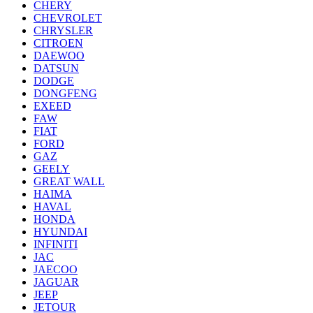
CHERY
CHEVROLET
CHRYSLER
CITROEN
DAEWOO
DATSUN
DODGE
DONGFENG
EXEED
FAW
FIAT
FORD
GAZ
GEELY
GREAT WALL
HAIMA
HAVAL
HONDA
HYUNDAI
INFINITI
JAC
JAECOO
JAGUAR
JEEP
JETOUR