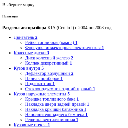
Выберите марку
Навигация
Разделы авторазбора
KIA (Cerato I) с 2004 по 2008 год
Двигатель
2
Рейка топливная (рампа)
1
Форсунка инжекторная электрическая
1
Колесные диски
3
Диск колесный железо
2
Колпак декоративный
1
Кузов внутри
5
Дефлектор воздушный
2
Панель приборов
1
Подлокотник
1
Стеклоподъемник задний правый
1
Кузов наружные элементы
5
Крышка топливного бака
1
Накладка двери задней правой
1
Накладка крышки багажника
1
Наполнитель заднего бампера
1
Решетка вентиляционная
1
Кузовные стекла
1