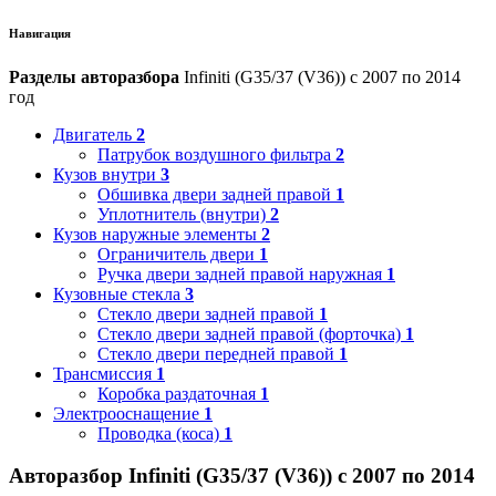
Навигация
Разделы авторазбора
Infiniti (G35/37 (V36)) с 2007 по 2014
год
Двигатель
2
Патрубок воздушного фильтра
2
Кузов внутри
3
Обшивка двери задней правой
1
Уплотнитель (внутри)
2
Кузов наружные элементы
2
Ограничитель двери
1
Ручка двери задней правой наружная
1
Кузовные стекла
3
Стекло двери задней правой
1
Стекло двери задней правой (форточка)
1
Стекло двери передней правой
1
Трансмиссия
1
Коробка раздаточная
1
Электрооснащение
1
Проводка (коса)
1
Авторазбор Infiniti (G35/37 (V36)) с 2007 по 2014