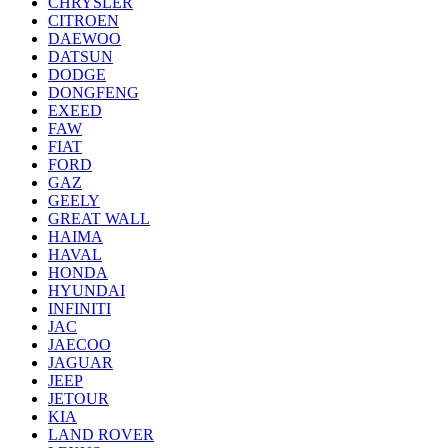
CHRYSLER
CITROEN
DAEWOO
DATSUN
DODGE
DONGFENG
EXEED
FAW
FIAT
FORD
GAZ
GEELY
GREAT WALL
HAIMA
HAVAL
HONDA
HYUNDAI
INFINITI
JAC
JAECOO
JAGUAR
JEEP
JETOUR
KIA
LAND ROVER