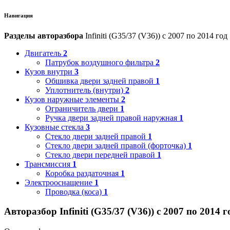
Навигация
Разделы авторазбора
Infiniti (G35/37 (V36)) с 2007 по 2014 год
Двигатель
2
Патрубок воздушного фильтра
2
Кузов внутри
3
Обшивка двери задней правой
1
Уплотнитель (внутри)
2
Кузов наружные элементы
2
Ограничитель двери
1
Ручка двери задней правой наружная
1
Кузовные стекла
3
Стекло двери задней правой
1
Стекло двери задней правой (форточка)
1
Стекло двери передней правой
1
Трансмиссия
1
Коробка раздаточная
1
Электрооснащение
1
Проводка (коса)
1
Авторазбор Infiniti (G35/37 (V36)) с 2007 по 2014 г