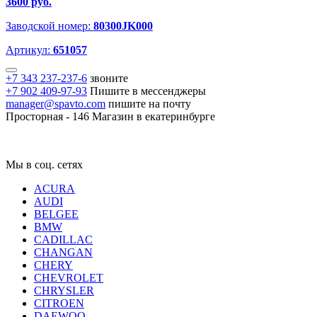
3600 руб.
Заводской номер:
80300JK000
Артикул:
651057
+7 343 237-237-6
звоните
+7 902 409-97-93
Пишите в мессенджеры
manager@spavto.com
пишите на почту
Просторная - 146
Магазин в екатеринбурге
Мы в соц. сетях
ACURA
AUDI
BELGEE
BMW
CADILLAC
CHANGAN
CHERY
CHEVROLET
CHRYSLER
CITROEN
DAEWOO