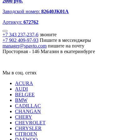
2000 руб.
Заводской номер:
82640JK01A
Артикул:
672762
+7 343 237-237-6
звоните
+7 902 409-97-93
Пишите в мессенджеры
manager@spavto.com
пишите на почту
Просторная - 146
Магазин в екатеринбурге
Мы в соц. сетях
ACURA
AUDI
BELGEE
BMW
CADILLAC
CHANGAN
CHERY
CHEVROLET
CHRYSLER
CITROEN
DAEWOO