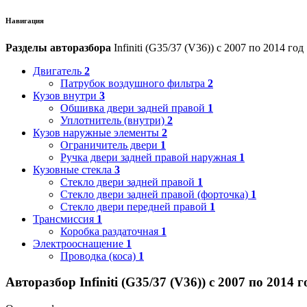
Навигация
Разделы авторазбора
Infiniti (G35/37 (V36)) с 2007 по 2014 год
Двигатель
2
Патрубок воздушного фильтра
2
Кузов внутри
3
Обшивка двери задней правой
1
Уплотнитель (внутри)
2
Кузов наружные элементы
2
Ограничитель двери
1
Ручка двери задней правой наружная
1
Кузовные стекла
3
Стекло двери задней правой
1
Стекло двери задней правой (форточка)
1
Стекло двери передней правой
1
Трансмиссия
1
Коробка раздаточная
1
Электрооснащение
1
Проводка (коса)
1
Авторазбор Infiniti (G35/37 (V36)) с 2007 по 2014 г