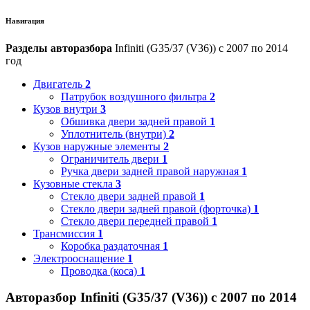
Навигация
Разделы авторазбора
Infiniti (G35/37 (V36)) с 2007 по 2014
год
Двигатель
2
Патрубок воздушного фильтра
2
Кузов внутри
3
Обшивка двери задней правой
1
Уплотнитель (внутри)
2
Кузов наружные элементы
2
Ограничитель двери
1
Ручка двери задней правой наружная
1
Кузовные стекла
3
Стекло двери задней правой
1
Стекло двери задней правой (форточка)
1
Стекло двери передней правой
1
Трансмиссия
1
Коробка раздаточная
1
Электрооснащение
1
Проводка (коса)
1
Авторазбор Infiniti (G35/37 (V36)) с 2007 по 2014