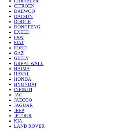
CHRYSLER
CITROEN
DAEWOO
DATSUN
DODGE
DONGFENG
EXEED
FAW
FIAT
FORD
GAZ
GEELY
GREAT WALL
HAIMA
HAVAL
HONDA
HYUNDAI
INFINITI
JAC
JAECOO
JAGUAR
JEEP
JETOUR
KIA
LAND ROVER