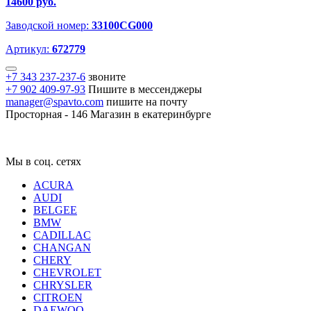
14600 руб.
Заводской номер:
33100CG000
Артикул:
672779
+7 343 237-237-6
звоните
+7 902 409-97-93
Пишите в мессенджеры
manager@spavto.com
пишите на почту
Просторная - 146
Магазин в екатеринбурге
Мы в соц. сетях
ACURA
AUDI
BELGEE
BMW
CADILLAC
CHANGAN
CHERY
CHEVROLET
CHRYSLER
CITROEN
DAEWOO