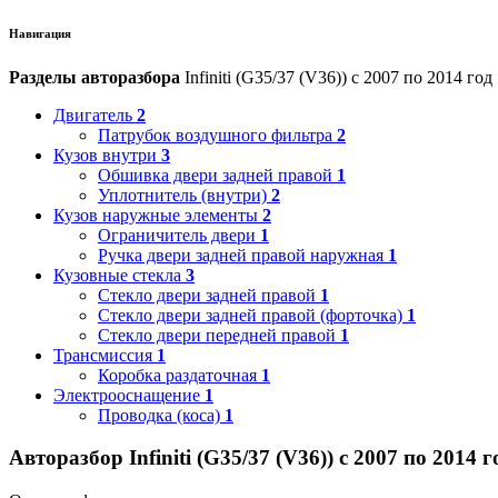
Навигация
Разделы авторазбора
Infiniti (G35/37 (V36)) с 2007 по 2014 год
Двигатель
2
Патрубок воздушного фильтра
2
Кузов внутри
3
Обшивка двери задней правой
1
Уплотнитель (внутри)
2
Кузов наружные элементы
2
Ограничитель двери
1
Ручка двери задней правой наружная
1
Кузовные стекла
3
Стекло двери задней правой
1
Стекло двери задней правой (форточка)
1
Стекло двери передней правой
1
Трансмиссия
1
Коробка раздаточная
1
Электрооснащение
1
Проводка (коса)
1
Авторазбор Infiniti (G35/37 (V36)) с 2007 по 2014 г