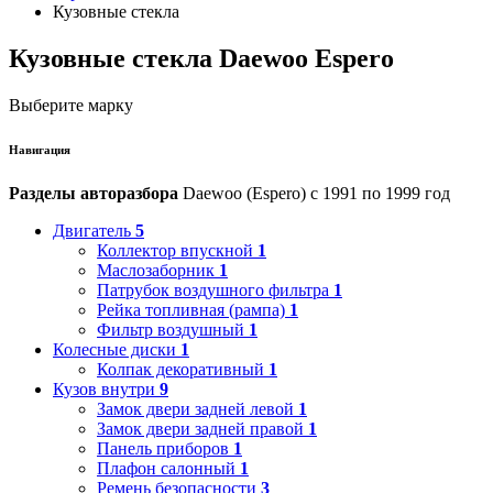
Кузовные стекла
Кузовные стекла Daewoo Espero
Выберите марку
Навигация
Разделы авторазбора
Daewoo (Espero) с 1991 по 1999 год
Двигатель
5
Коллектор впускной
1
Маслозаборник
1
Патрубок воздушного фильтра
1
Рейка топливная (рампа)
1
Фильтр воздушный
1
Колесные диски
1
Колпак декоративный
1
Кузов внутри
9
Замок двери задней левой
1
Замок двери задней правой
1
Панель приборов
1
Плафон салонный
1
Ремень безопасности
3