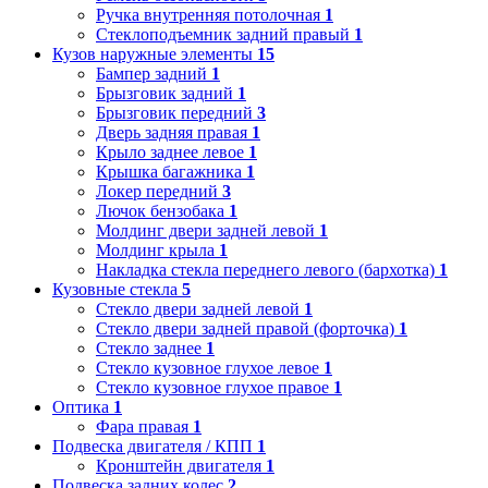
Ручка внутренняя потолочная
1
Стеклоподъемник задний правый
1
Кузов наружные элементы
15
Бампер задний
1
Брызговик задний
1
Брызговик передний
3
Дверь задняя правая
1
Крыло заднее левое
1
Крышка багажника
1
Локер передний
3
Лючок бензобака
1
Молдинг двери задней левой
1
Молдинг крыла
1
Накладка стекла переднего левого (бархотка)
1
Кузовные стекла
5
Стекло двери задней левой
1
Стекло двери задней правой (форточка)
1
Стекло заднее
1
Стекло кузовное глухое левое
1
Стекло кузовное глухое правое
1
Оптика
1
Фара правая
1
Подвеска двигателя / КПП
1
Кронштейн двигателя
1
Подвеска задних колес
2