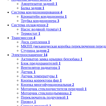
Амортизатор задний
1
Балка задняя
1
Система кондиционирования
4
Кронштейн кондиционера
1
Трубка кондиционера
3
Система охлаждения
2
Насос водяной (помпа)
1
Термостат
1
Трансмиссия
4
Диск сцепления
1
МКПП (механическая коробка переключения переда
Ступица задняя
2
Электрооснащение
14
Активатор замка крышки бензобака
1
Блок предохранителей
1
Вентилятор радиатора
1
Датчик
1
Датчик температуры
1
Кнопка корректора фар
1
Кнопка многофункциональная
2
Моторчик стеклоочистителя передний
1
Моторчик стеклоподъемника
2
Переключатель подрулевой
1
Провод
1
Сигнал звуковой
1