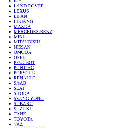
KIA
LAND ROVER
LEXUS
LIFAN
LIXIANG
MAZDA
MERCEDES-BENZ
MINI
MITSUBISHI
NISSAN
OMODA
OPEL
PEUGEOT
PONTIAC
PORSCHE
RENAULT
SAAB
SEAT
SKODA
SSANG YONG
SUBARU
SUZUKI
TANK
TOYOTA
VAZ