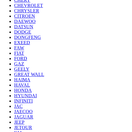
CHERY
CHEVROLET
CHRYSLER
CITROEN
DAEWOO
DATSUN
DODGE
DONGFENG
EXEED
FAW
FIAT
FORD
GAZ
GEELY
GREAT WALL
HAIMA
HAVAL
HONDA
HYUNDAI
INFINITI
JAC
JAECOO
JAGUAR
JEEP
JETOUR