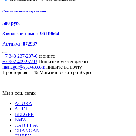
Стекло кузовное глухое левое
500 руб.
Заводской номер:
96119664
Артикул:
072937
+7 343 237-237-6
звоните
+7 902 409-97-93
Пишите в мессенджеры
manager@spavto.com
пишите на почту
Просторная - 146
Магазин в екатеринбурге
Мы в соц. сетях
ACURA
AUDI
BELGEE
BMW
CADILLAC
CHANGAN