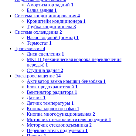
Амортизатор задний
1
Балка задняя
1
Система кондиционирования
4
Кронштейн кондиционера
1
Трубка кондиционера
3
Система охлаждения
2
Насос водяной (помпа)
1
Термостат
1
Трансмиссия
4
Диск сцепления
1
МКПП (механическая коробка переключения
передач)
1
Ступица задняя
2
Электрооснащение
14
Активатор замка крышки бензобака
1
Блок предохранителей
1
Вентилятор радиатора
1
Датчик
1
Датчик температуры
1
Кнопка корректора фар
1
Кнопка многофункциональная
2
Моторчик стеклоочистителя передний
1
Моторчик стеклоподъемника
2
Переключатель подрулевой
1
Провод
1