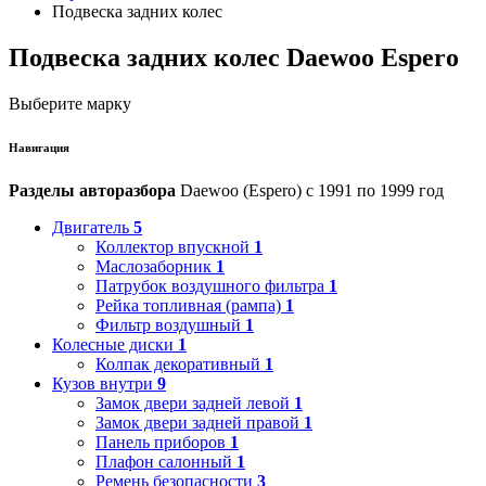
Подвеска задних колес
Подвеска задних колес Daewoo Espero
Выберите марку
Навигация
Разделы авторазбора
Daewoo (Espero) с 1991 по 1999 год
Двигатель
5
Коллектор впускной
1
Маслозаборник
1
Патрубок воздушного фильтра
1
Рейка топливная (рампа)
1
Фильтр воздушный
1
Колесные диски
1
Колпак декоративный
1
Кузов внутри
9
Замок двери задней левой
1
Замок двери задней правой
1
Панель приборов
1
Плафон салонный
1
Ремень безопасности
3