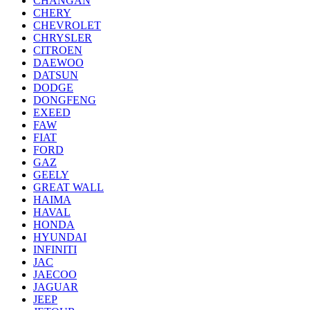
CHANGAN
CHERY
CHEVROLET
CHRYSLER
CITROEN
DAEWOO
DATSUN
DODGE
DONGFENG
EXEED
FAW
FIAT
FORD
GAZ
GEELY
GREAT WALL
HAIMA
HAVAL
HONDA
HYUNDAI
INFINITI
JAC
JAECOO
JAGUAR
JEEP