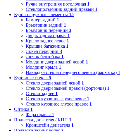
Ручка внутренняя потолочная
1
Стеклоподъемник задний правый
1
Кузов наружные элементы
15
Бампер задний
1
Брызговик задний
1
Брызговик передний
3
Дверь задняя правая
1
Крыло заднее левое
1
Крышка багажника
1
Локер передний
3
Лючок бензобака
1
Молдинг двери задней левой
1
Молдинг крыла
1
Накладка стекла переднего левого (бархотка)
1
Кузовные стекла
5
Стекло двери задней левой
1
Стекло двери задней правой (форточка)
1
Стекло заднее
1
Стекло кузовное глухое левое
1
Стекло кузовное глухое правое
1
Оптика
1
Фара правая
1
Подвеска двигателя / КПП
1
Кронштейн двигателя
1
Подвеска задних колес
2