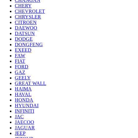
CHANGAN
CHERY
CHEVROLET
CHRYSLER
CITROEN
DAEWOO
DATSUN
DODGE
DONGFENG
EXEED
FAW
FIAT
FORD
GAZ
GEELY
GREAT WALL
HAIMA
HAVAL
HONDA
HYUNDAI
INFINITI
JAC
JAECOO
JAGUAR
JEEP