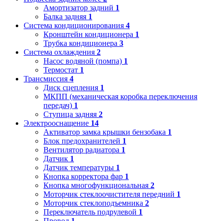
Амортизатор задний
1
Балка задняя
1
Система кондиционирования
4
Кронштейн кондиционера
1
Трубка кондиционера
3
Система охлаждения
2
Насос водяной (помпа)
1
Термостат
1
Трансмиссия
4
Диск сцепления
1
МКПП (механическая коробка переключения
передач)
1
Ступица задняя
2
Электрооснащение
14
Активатор замка крышки бензобака
1
Блок предохранителей
1
Вентилятор радиатора
1
Датчик
1
Датчик температуры
1
Кнопка корректора фар
1
Кнопка многофункциональная
2
Моторчик стеклоочистителя передний
1
Моторчик стеклоподъемника
2
Переключатель подрулевой
1
Провод
1