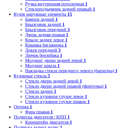
Ручка внутренняя потолочная
1
Стеклоподъемник задний правый
1
Кузов наружные элементы
15
Бампер задний
1
Брызговик задний
1
Брызговик передний
3
Дверь задняя правая
1
Крыло заднее левое
1
Крышка багажника
1
Локер передний
3
Лючок бензобака
1
Молдинг двери задней левой
1
Молдинг крыла
1
Накладка стекла переднего левого (бархотка)
1
Кузовные стекла
5
Стекло двери задней левой
1
Стекло двери задней правой (форточка)
1
Стекло заднее
1
Стекло кузовное глухое левое
1
Стекло кузовное глухое правое
1
Оптика
1
Фара правая
1
Подвеска двигателя / КПП
1
Кронштейн двигателя
1
Подвеска задних колес
2