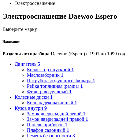
Электрооснащение
Электрооснащение Daewoo Espero
Выберите марку
Навигация
Разделы авторазбора
Daewoo (Espero) с 1991 по 1999 год
Двигатель
5
Коллектор впускной
1
Маслозаборник
1
Патрубок воздушного фильтра
1
Рейка топливная (рампа)
1
Фильтр воздушный
1
Колесные диски
1
Колпак декоративный
1
Кузов внутри
9
Замок двери задней левой
1
Замок двери задней правой
1
Панель приборов
1
Плафон салонный
1
Ремень безопасности
3